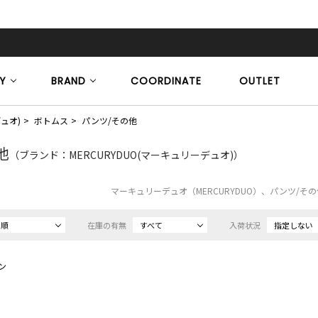
Y
BRAND
COORDINATE
OUTLET
デュオ)
ボトムス
パンツ/その他
他
（ブランド：MERCURYDUO(マーキュリーデュオ)）
マーキュリーデュオ（MERCURYDUO）、パンツ/そ
め順
在庫の有無
すべて
入荷状況
指定しない