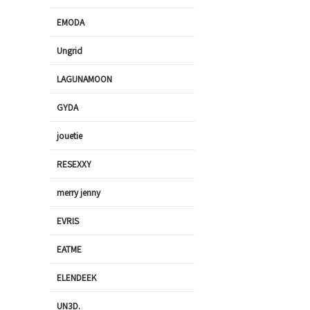
EMODA
Ungrid
LAGUNAMOON
GYDA
jouetie
RESEXXY
merry jenny
EVRIS
EATME
ELENDEEK
UN3D.