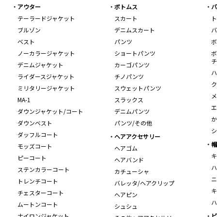
アウター
ボトムス
バ
テーラードジャケット
スカート
ト
ブルゾン
デニムスカート
バ
ベスト
パンツ
ボ
ノーカラージャケット
ショートパンツ
ボ
チ
デニムジャケット
カーゴパンツ
ハ
ライダースジャケット
チノパンツ
ク
ミリタリージャケット
スウェットパンツ
メ
MA-1
スラックス
エ
ダウンジャケット/コート
デニムパンツ
か
ダウンベスト
パンツ/その他
シ
ダッフルコート
ヘアアクセサリー
帽
モッズコート
ヘアゴム
キ
ピーコート
ヘアバンド
ハ
ステンカラーコート
カチューシャ
ニ
トレンチコート
バレッタ/ヘアクリップ
キ
チェスターコート
ヘアピン
ハ
ムートンコート
シュシュ
ナイロンジャケット
ビ