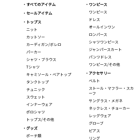
すべてのアイテム
ワンピース
ワンピース
セールアイテム
ドレス
トップス
オールインワン
ニット
ロンパース
カットソー
シャツワンピース
カーディガン/ボレロ
ジャンパースカート
パーカー
パンツドレス
シャツ・ブラウス
ワンピース/その他
Tシャツ
アクセサリー
キャミソール・ベアトップ
ベルト
タンクトップ
ストール・マフラー・スカ
チュニック
ーフ
スウェット
サングラス・メガネ
インナーウェア
ネックレス・チョーカー
ポロシャツ
レッグウェア
トップス/その他
グローブ
グッズ
ピアス
ポーチ類
リング