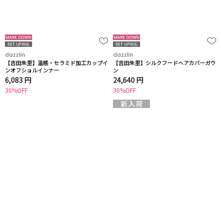
dazzlin
dazzlin
【吉田朱里】温感・セラミド加工カップイ
【吉田朱里】シルクフードヘアカバーガウ
ンオフショルインナー
ン
6,083 円
24,640 円
30%OFF
30%OFF