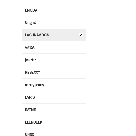
EMODA
Ungrid
LAGUNAMOON
GYDA
jouetie
RESEXXY
merry jenny
EVRIS
EATME
ELENDEEK
UN3D.