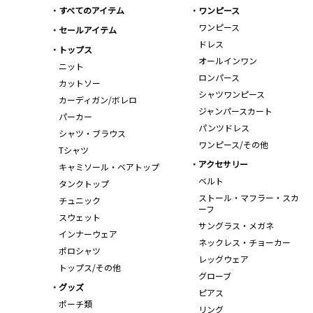
すべてのアイテム
ワンピース
ワンピース
セールアイテム
ドレス
トップス
オールインワン
ニット
ロンパース
カットソー
シャツワンピース
カーディガン/ボレロ
ジャンパースカート
パーカー
パンツドレス
シャツ・ブラウス
ワンピース/その他
Tシャツ
アクセサリー
キャミソール・ベアトップ
ベルト
タンクトップ
ストール・マフラー・スカ
チュニック
ーフ
スウェット
サングラス・メガネ
インナーウェア
ネックレス・チョーカー
ポロシャツ
レッグウェア
トップス/その他
グローブ
グッズ
ピアス
ポーチ類
リング