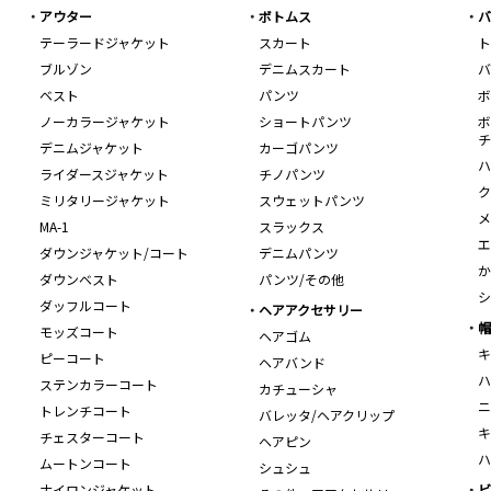
アウター
ボトムス
バ
テーラードジャケット
スカート
ト
ブルゾン
デニムスカート
バ
ベスト
パンツ
ボ
ノーカラージャケット
ショートパンツ
ボ
チ
デニムジャケット
カーゴパンツ
ハ
ライダースジャケット
チノパンツ
ク
ミリタリージャケット
スウェットパンツ
メ
MA-1
スラックス
エ
ダウンジャケット/コート
デニムパンツ
か
ダウンベスト
パンツ/その他
シ
ダッフルコート
ヘアアクセサリー
帽
モッズコート
ヘアゴム
キ
ピーコート
ヘアバンド
ハ
ステンカラーコート
カチューシャ
ニ
トレンチコート
バレッタ/ヘアクリップ
キ
チェスターコート
ヘアピン
ハ
ムートンコート
シュシュ
ナイロンジャケット
ビ