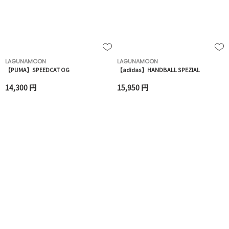
LAGUNAMOON
LAGUNAMOON
【PUMA】SPEEDCAT OG
【adidas】HANDBALL SPEZIAL
14,300 円
15,950 円