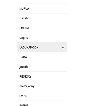
MURUA
dazzlin
EMODA
Ungrid
LAGUNAMOON
GYDA
jouetie
RESEXXY
merry jenny
EVRIS
EATME