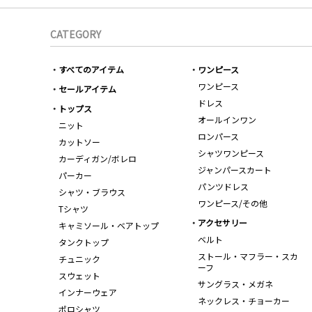
CATEGORY
すべてのアイテム
ワンピース
ワンピース
セールアイテム
ドレス
トップス
オールインワン
ニット
ロンパース
カットソー
シャツワンピース
カーディガン/ボレロ
ジャンパースカート
パーカー
パンツドレス
シャツ・ブラウス
ワンピース/その他
Tシャツ
アクセサリー
キャミソール・ベアトップ
ベルト
タンクトップ
ストール・マフラー・スカ
チュニック
ーフ
スウェット
サングラス・メガネ
インナーウェア
ネックレス・チョーカー
ポロシャツ