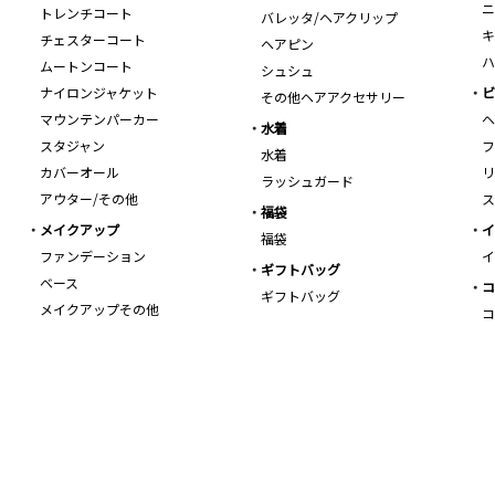
ニ
トレンチコート
バレッタ/ヘアクリップ
キ
チェスターコート
ヘアピン
ハ
ムートンコート
シュシュ
ナイロンジャケット
ビ
その他ヘアアクセサリー
マウンテンパーカー
ヘ
水着
スタジャン
フ
水着
カバーオール
リ
ラッシュガード
アウター/その他
ス
福袋
メイクアップ
イ
福袋
ファンデーション
イ
ギフトバッグ
ベース
コ
ギフトバッグ
メイクアップその他
コ