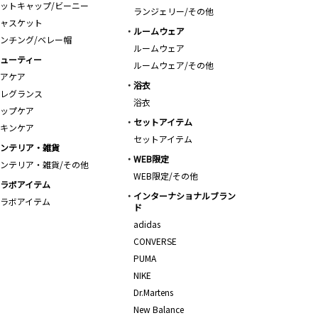
ットキャップ/ビーニー
ランジェリー/その他
ャスケット
ルームウェア
ンチング/ベレー帽
ルームウェア
ューティー
ルームウェア/その他
アケア
浴衣
レグランス
浴衣
ップケア
セットアイテム
キンケア
セットアイテム
ンテリア・雑貨
WEB限定
ンテリア・雑貨/その他
WEB限定/その他
ラボアイテム
インターナショナルブラン
ラボアイテム
ド
adidas
CONVERSE
PUMA
NIKE
Dr.Martens
New Balance