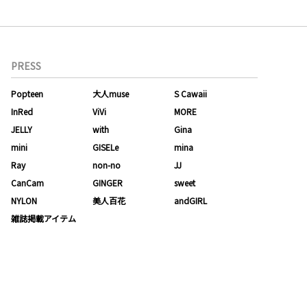
PRESS
Popteen
大人muse
S Cawaii
InRed
ViVi
MORE
JELLY
with
Gina
mini
GISELe
mina
Ray
non-no
JJ
CanCam
GINGER
sweet
NYLON
美人百花
andGIRL
雑誌掲載アイテム