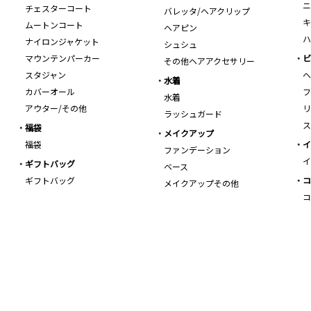
ニ
チェスターコート
バレッタ/ヘアクリップ
キ
ムートンコート
ヘアピン
ハ
ナイロンジャケット
シュシュ
マウンテンパーカー
ビ
その他ヘアアクセサリー
スタジャン
ヘ
水着
カバーオール
フ
水着
アウター/その他
リ
ラッシュガード
ス
福袋
メイクアップ
福袋
イ
ファンデーション
イ
ギフトバッグ
ベース
ギフトバッグ
コ
メイクアップその他
コ