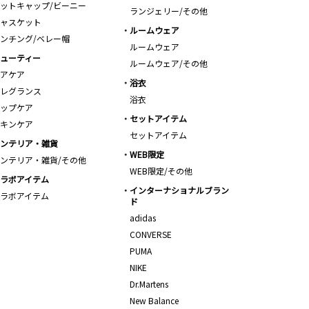
ットキャップ/ビーニー
ランジェリー/その他
ャスケット
ルームウェア
ンチング/ベレー帽
ルームウェア
ューティー
ルームウェア/その他
アケア
浴衣
レグランス
浴衣
ップケア
セットアイテム
キンケア
セットアイテム
ンテリア・雑貨
WEB限定
ンテリア・雑貨/その他
WEB限定/その他
ラボアイテム
インターナショナルブラン
ラボアイテム
ド
adidas
CONVERSE
PUMA
NIKE
Dr.Martens
New Balance