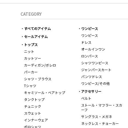
CATEGORY
すべてのアイテム
ワンピース
ワンピース
セールアイテム
ドレス
トップス
オールインワン
ニット
ロンパース
カットソー
シャツワンピース
カーディガン/ボレロ
ジャンパースカート
パーカー
パンツドレス
シャツ・ブラウス
ワンピース/その他
Tシャツ
アクセサリー
キャミソール・ベアトップ
ベルト
タンクトップ
ストール・マフラー・スカ
チュニック
ーフ
スウェット
サングラス・メガネ
インナーウェア
ネックレス・チョーカー
ポロシャツ