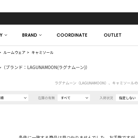
Y
BRAND
COORDINATE
OUTLET
ルームウェア
キャミソール
ル
（ブランド：LAGUNAMOON(ラグナムーン)）
ラグナムーン（LAGUNAMOON）、キャミソール
め順
在庫の有無
すべて
入荷状況
指定しない
条件に一致する商品は見つかりませんでした。お手数ですが