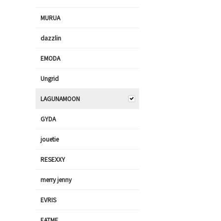
MURUA
dazzlin
EMODA
Ungrid
LAGUNAMOON
GYDA
jouetie
RESEXXY
merry jenny
EVRIS
EATME