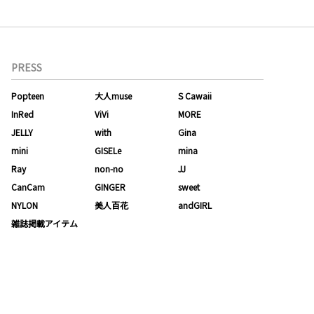
PRESS
Popteen
大人muse
S Cawaii
InRed
ViVi
MORE
JELLY
with
Gina
mini
GISELe
mina
Ray
non-no
JJ
CanCam
GINGER
sweet
NYLON
美人百花
andGIRL
雑誌掲載アイテム