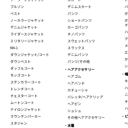
ブルゾン
デニムスカート
バ
ベスト
パンツ
ボ
ノーカラージャケット
ショートパンツ
ボ
チ
デニムジャケット
カーゴパンツ
ハ
ライダースジャケット
チノパンツ
ク
ミリタリージャケット
スウェットパンツ
メ
MA-1
スラックス
エ
ダウンジャケット/コート
デニムパンツ
か
ダウンベスト
パンツ/その他
シ
ダッフルコート
ヘアアクセサリー
帽
モッズコート
ヘアゴム
キ
ステンカラーコート
ヘアバンド
ハ
トレンチコート
カチューシャ
ニ
チェスターコート
バレッタ/ヘアクリップ
キ
ムートンコート
ヘアピン
ハ
ナイロンジャケット
シュシュ
マウンテンパーカー
ビ
その他ヘアアクセサリー
スタジャン
ヘ
水着