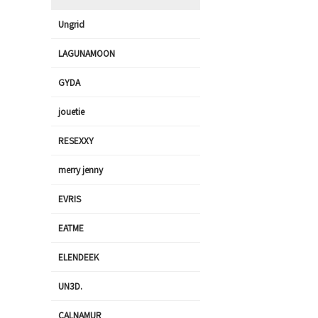
Ungrid
LAGUNAMOON
GYDA
jouetie
RESEXXY
merry jenny
EVRIS
EATME
ELENDEEK
UN3D.
CALNAMUR