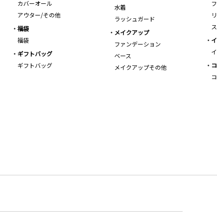
カバーオール
フ
水着
アウター/その他
リ
ラッシュガード
ス
福袋
メイクアップ
福袋
イ
ファンデーション
イ
ギフトバッグ
ベース
ギフトバッグ
コ
メイクアップその他
コ