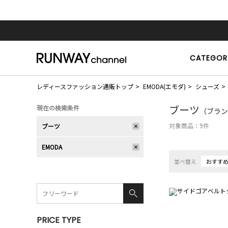
CATEGOR
レディースファッション通販トップ
EMODA(エモダ)
シューズ
ブーツ
現在の検索条件
（ブラン
対象商品：
9
件
ブーツ
EMODA
並べ替え
おすす
PRICE TYPE