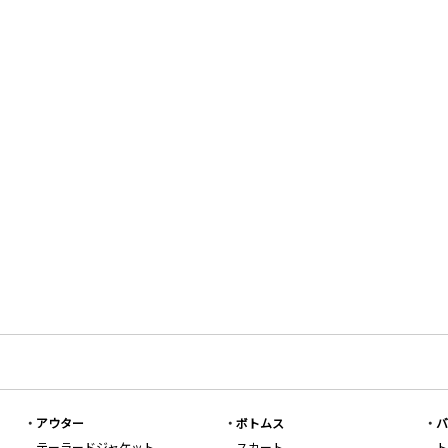
アウター
ボトムス
バ
テーラードジャケット
スカート
ト