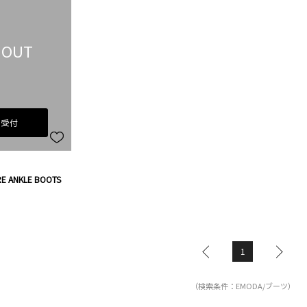
 OUT
荷受付
E ANKLE BOOTS
1
（検索条件：EMODA/ブーツ）