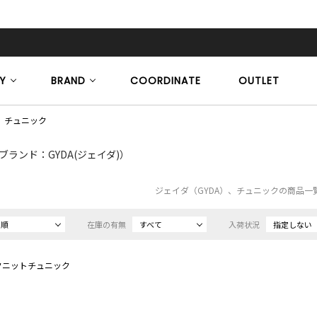
Y
BRAND
COORDINATE
OUTLET
チュニック
ブランド：GYDA(ジェイダ)）
ジェイダ（GYDA）、チュニックの商品一
め順
在庫の有無
すべて
入荷状況
指定しない