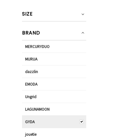
SIZE
BRAND
MERCURYDUO
MURUA
dazzlin
EMODA
Ungrid
LAGUNAMOON
GYDA
jouetie