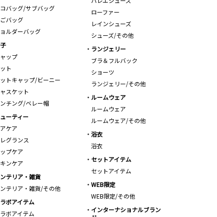
バレエシューズ
コバッグ/サブバッグ
ローファー
ごバッグ
レインシューズ
ョルダーバッグ
シューズ/その他
子
ランジェリー
ャップ
ブラ＆フルバック
ット
ショーツ
ットキャップ/ビーニー
ランジェリー/その他
ャスケット
ルームウェア
ンチング/ベレー帽
ルームウェア
ューティー
ルームウェア/その他
アケア
浴衣
レグランス
浴衣
ップケア
セットアイテム
キンケア
セットアイテム
ンテリア・雑貨
WEB限定
ンテリア・雑貨/その他
WEB限定/その他
ラボアイテム
インターナショナルブラン
ラボアイテム