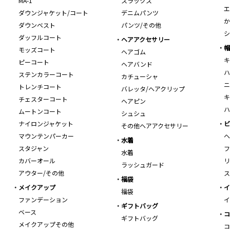
MA-1
スラックス
エ
ダウンジャケット/コート
デニムパンツ
か
ダウンベスト
パンツ/その他
シ
ダッフルコート
ヘアアクセサリー
帽
モッズコート
ヘアゴム
キ
ピーコート
ヘアバンド
ハ
ステンカラーコート
カチューシャ
ニ
トレンチコート
バレッタ/ヘアクリップ
キ
チェスターコート
ヘアピン
ハ
ムートンコート
シュシュ
ナイロンジャケット
ビ
その他ヘアアクセサリー
マウンテンパーカー
ヘ
水着
スタジャン
フ
水着
カバーオール
リ
ラッシュガード
アウター/その他
ス
福袋
メイクアップ
イ
福袋
ファンデーション
イ
ギフトバッグ
ベース
コ
ギフトバッグ
メイクアップその他
コ