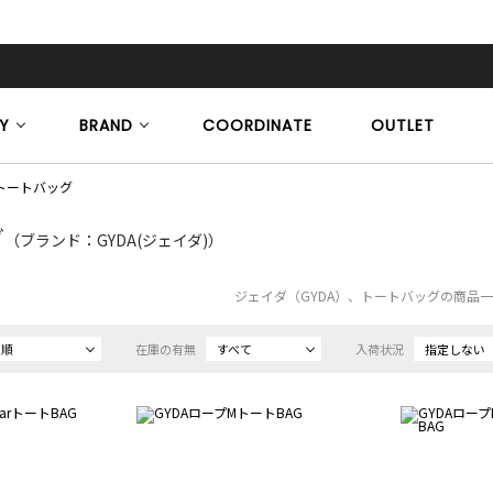
Y
BRAND
COORDINATE
OUTLET
トートバッグ
グ
（ブランド：GYDA(ジェイダ)）
ジェイダ（GYDA）、トートバッグの商品
め順
在庫の有無
すべて
入荷状況
指定しない