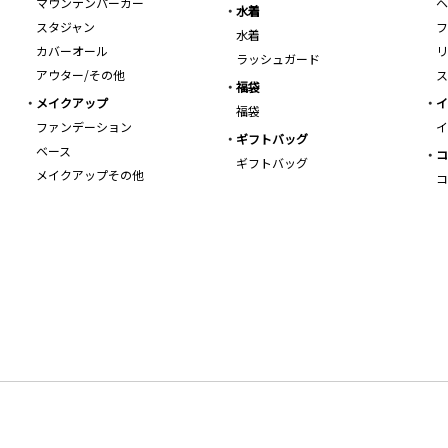
マウンテンパーカー
ヘ
水着
スタジャン
フ
水着
カバーオール
リ
ラッシュガード
アウター/その他
ス
福袋
メイクアップ
イ
福袋
ファンデーション
イ
ギフトバッグ
ベース
コ
ギフトバッグ
メイクアップその他
コ