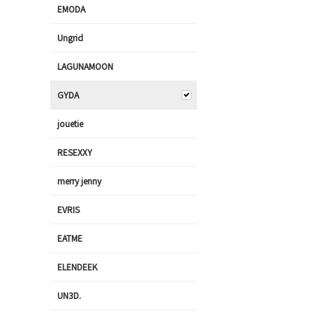
EMODA
Ungrid
LAGUNAMOON
GYDA
jouetie
RESEXXY
merry jenny
EVRIS
EATME
ELENDEEK
UN3D.