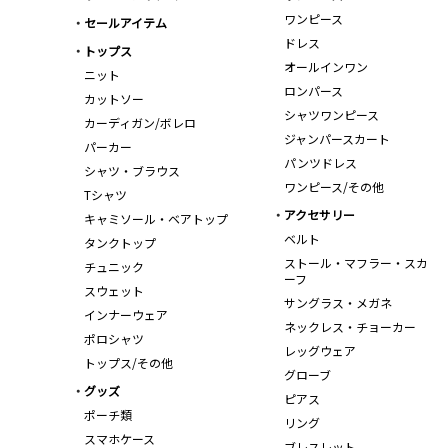
ワンピース
セールアイテム
ドレス
トップス
オールインワン
ニット
ロンパース
カットソー
シャツワンピース
カーディガン/ボレロ
ジャンパースカート
パーカー
パンツドレス
シャツ・ブラウス
ワンピース/その他
Tシャツ
アクセサリー
キャミソール・ベアトップ
ベルト
タンクトップ
ストール・マフラー・スカ
チュニック
ーフ
スウェット
サングラス・メガネ
インナーウェア
ネックレス・チョーカー
ポロシャツ
レッグウェア
トップス/その他
グローブ
グッズ
ピアス
ポーチ類
リング
スマホケース
ブレスレット