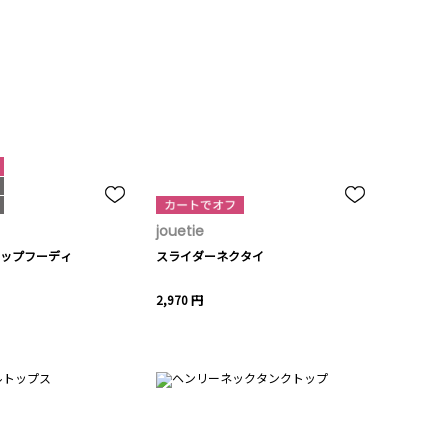
jouetie
ップフーディ
スライダーネクタイ
2,970 円