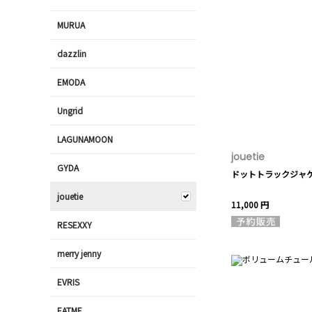
MURUA
dazzlin
EMODA
Ungrid
LAGUNAMOON
jouetie
GYDA
ドットトラックジャ
jouetie
11,000 円
RESEXXY
merry jenny
EVRIS
EATME