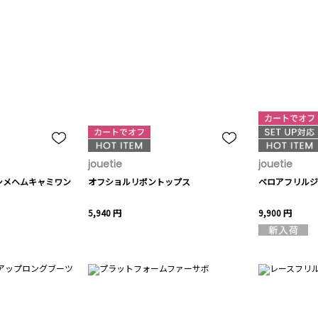
jouetie
jouetie
シメヘムキャミワン
オフショルリボントップス
ベロアフリルジ
5,940 円
9,900 円