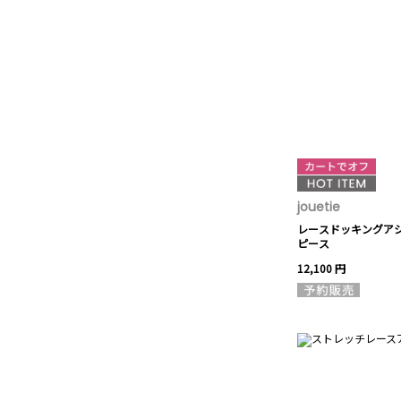
jouetie
レースドッキングア
ピース
12,100 円