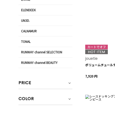
ELENDEEK
UN3D.
CALNAMUR
TONAL
RUNWAY channel SELECTION
jouetie
RUNWAY channel BEAUTY
ボリュームチュール
7,920 円
PRICE
COLOR