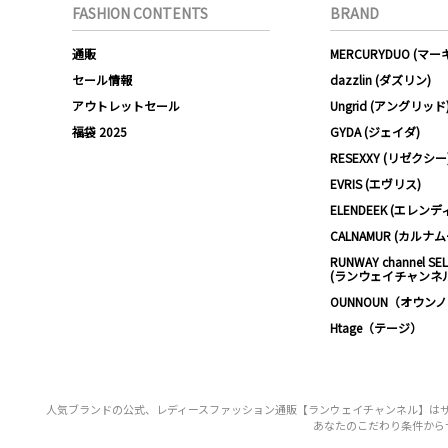
FASHION CONTENTS
BRAND
通販
MERCURYDUO (マ
セール情報
dazzlin (ダズリン)
アウトレットセール
Ungrid (アングリッド
福袋 2025
GYDA (ジェイダ)
RESEXXY (リゼクシー
EVRIS (エヴリス)
ELENDEEK (エレンデ
CALNAMUR (カルナ
RUNWAY channel SE
(ランウェイチャンネ
OUNNOUN（オウン
Htage（テージ）
人気ブランドの公式、レディースファッション通販【ランウェイチャンネル】はザデイ
あなたのこだわり条件からザ