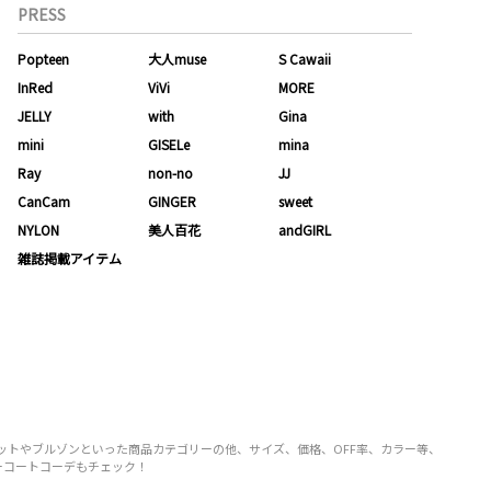
PRESS
Popteen
大人muse
S Cawaii
InRed
ViVi
MORE
JELLY
with
Gina
mini
GISELe
mina
Ray
non-no
JJ
CanCam
GINGER
sweet
NYLON
美人百花
andGIRL
雑誌掲載アイテム
ャケットやブルゾンといった商品カテゴリーの他、サイズ、価格、OFF率、カラー等、
ピーコートコーデもチェック！