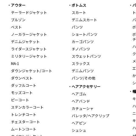
アウター
ボトムス
バ
テーラードジャケット
スカート
ト
ブルゾン
デニムスカート
バ
ベスト
パンツ
ボ
ノーカラージャケット
ショートパンツ
ボ
チ
デニムジャケット
カーゴパンツ
ハ
ライダースジャケット
チノパンツ
ク
ミリタリージャケット
スウェットパンツ
メ
MA-1
スラックス
エ
ダウンジャケット/コート
デニムパンツ
か
ダウンベスト
パンツ/その他
シ
ダッフルコート
ヘアアクセサリー
帽
モッズコート
ヘアゴム
キ
ピーコート
ヘアバンド
ハ
ステンカラーコート
カチューシャ
ニ
トレンチコート
バレッタ/ヘアクリップ
キ
チェスターコート
ヘアピン
ハ
ムートンコート
シュシュ