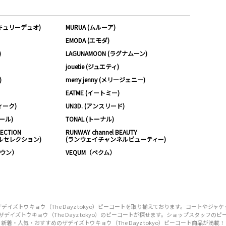
ーキュリーデュオ)
MURUA (ムルーア)
EMODA (エモダ)
)
LAGUNAMOON (ラグナムーン)
jouetie (ジュエティ)
)
merry jenny (メリージェニー)
EATME (イートミー)
ィーク)
UN3D. (アンスリード)
ムール)
TONAL (トーナル)
LECTION
RUNWAY channel BEAUTY
ルセレクション)
(ランウェイチャンネルビューティー)
ノウン）
VEQUM（ベクム）
ズトウキョウ（The Dayz tokyo）ピーコートを取り揃えております。コートやジ
デイズトウキョウ（The Dayz tokyo）のピーコートが探せます。ショップスタッフの
新着・人気・おすすめのザデイズトウキョウ（The Dayz tokyo）ピーコート商品が満載！