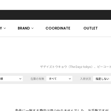
Y
BRAND
COORDINATE
OUTLET
ザデイズトウキョウ（The Dayz tokyo）、ピーコ
め順
在庫の有無
すべて
入荷状況
指定しない
条件に一致する商品は見つかりませんでした。お手数ですが