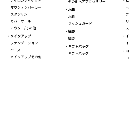
ナイロンジャケット
ビ
その他ヘアアクセサリー
マウンテンパーカー
ヘ
水着
スタジャン
フ
水着
カバーオール
リ
ラッシュガード
アウター/その他
ス
福袋
メイクアップ
イ
福袋
ファンデーション
イ
ギフトバッグ
ベース
コ
ギフトバッグ
メイクアップその他
コ