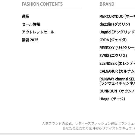
FASHION CONTENTS
BRAND
通販
MERCURYDUO (マ
セール情報
dazzlin (ダズリン)
アウトレットセール
Ungrid (アングリッド
福袋 2025
GYDA (ジェイダ)
RESEXXY (リゼクシー
EVRIS (エヴリス)
ELENDEEK (エレンデ
CALNAMUR (カルナ
RUNWAY channel SE
(ランウェイチャンネ
OUNNOUN（オウン
Htage（テージ）
人気ブランドの公式、レディースファッション通販【ランウェイチ
あなたのこだわり条件からザデイズトウキョウ（The