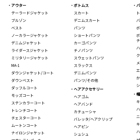
アウター
ボトムス
バ
テーラードジャケット
スカート
ト
ブルゾン
デニムスカート
バ
ベスト
パンツ
ボ
ノーカラージャケット
ショートパンツ
ボ
チ
デニムジャケット
カーゴパンツ
ハ
ライダースジャケット
チノパンツ
ク
ミリタリージャケット
スウェットパンツ
メ
MA-1
スラックス
エ
ダウンジャケット/コート
デニムパンツ
か
ダウンベスト
パンツ/その他
シ
ダッフルコート
ヘアアクセサリー
帽
モッズコート
ヘアゴム
キ
ステンカラーコート
ヘアバンド
ハ
トレンチコート
カチューシャ
ニ
チェスターコート
バレッタ/ヘアクリップ
キ
ムートンコート
ヘアピン
ハ
ナイロンジャケット
シュシュ