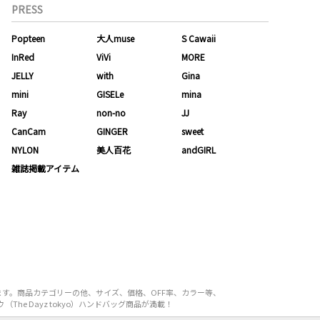
PRESS
Popteen
大人muse
S Cawaii
InRed
ViVi
MORE
JELLY
with
Gina
mini
GISELe
mina
Ray
non-no
JJ
CanCam
GINGER
sweet
NYLON
美人百花
andGIRL
雑誌掲載アイテム
ります。商品カテゴリーの他、サイズ、価格、OFF率、カラー等、
he Dayz tokyo）ハンドバッグ商品が満載！