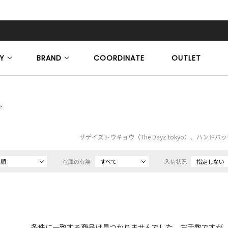
Y
BRAND
COORDINATE
OUTLET
グ
ザデイズトウキョウ（The Dayz tokyo）、ハンド
め順
在庫の有無
すべて
入荷状況
指定しない
条件に一致する商品は見つかりませんでした。お手数ですが