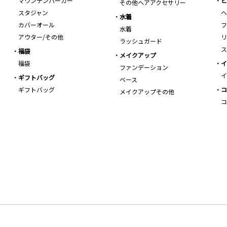
マウンテンパーカー
ビ
その他ヘアアクセサリー
スタジャン
ヘ
水着
カバーオール
フ
水着
アウター/その他
リ
ラッシュガード
ス
福袋
メイクアップ
福袋
イ
ファンデーション
イ
ギフトバッグ
ベース
ギフトバッグ
コ
メイクアップその他
コ