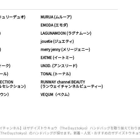
ーキュリーデュオ)
MURUA (ムルーア)
EMODA (エモダ)
)
LAGUNAMOON (ラグナムーン)
jouetie (ジュエティ)
)
merry jenny (メリージェニー)
EATME (イートミー)
ィーク)
UN3D. (アンスリード)
ムール)
TONAL (トーナル)
LECTION
RUNWAY channel BEAUTY
ルセレクション)
(ランウェイチャンネルビューティー)
ノウン）
VEQUM（ベクム）
ャンネル】はザデイズトウキョウ（The Dayz tokyo）ハンドバッグを取り揃えてお
 Dayz tokyo）のハンドバッグが探せます。新着・人気・おすすめのザデイズトウキョウ（T