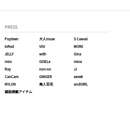
PRESS
Popteen
大人muse
S Cawaii
InRed
ViVi
MORE
JELLY
with
Gina
mini
GISELe
mina
Ray
non-no
JJ
CanCam
GINGER
sweet
NYLON
美人百花
andGIRL
雑誌掲載アイテム