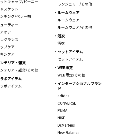
ットキャップ/ビーニー
ランジェリー/その他
ャスケット
ルームウェア
ンチング/ベレー帽
ルームウェア
ューティー
ルームウェア/その他
アケア
浴衣
レグランス
浴衣
ップケア
セットアイテム
キンケア
セットアイテム
ンテリア・雑貨
WEB限定
ンテリア・雑貨/その他
WEB限定/その他
ラボアイテム
インターナショナルブラン
ラボアイテム
ド
adidas
CONVERSE
PUMA
NIKE
Dr.Martens
New Balance