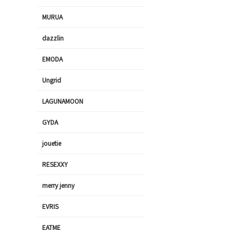
MURUA
dazzlin
EMODA
Ungrid
LAGUNAMOON
GYDA
jouetie
RESEXXY
merry jenny
EVRIS
EATME