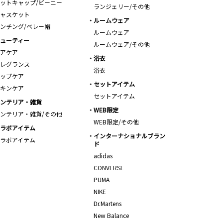
ットキャップ/ビーニー
ランジェリー/その他
ャスケット
ルームウェア
ンチング/ベレー帽
ルームウェア
ューティー
ルームウェア/その他
アケア
浴衣
レグランス
浴衣
ップケア
セットアイテム
キンケア
セットアイテム
ンテリア・雑貨
WEB限定
ンテリア・雑貨/その他
WEB限定/その他
ラボアイテム
インターナショナルブラン
ラボアイテム
ド
adidas
CONVERSE
PUMA
NIKE
Dr.Martens
New Balance