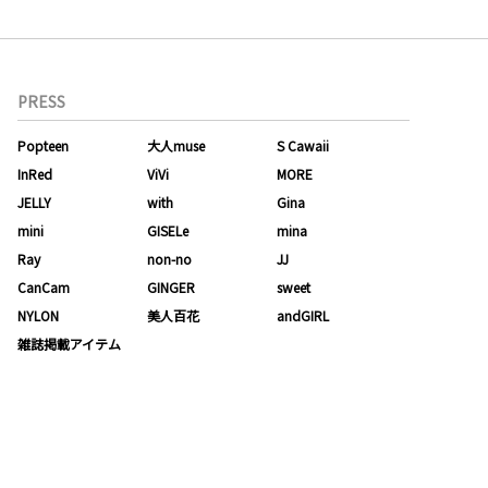
PRESS
Popteen
大人muse
S Cawaii
InRed
ViVi
MORE
JELLY
with
Gina
mini
GISELe
mina
Ray
non-no
JJ
CanCam
GINGER
sweet
NYLON
美人百花
andGIRL
雑誌掲載アイテム