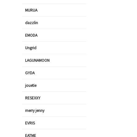
MURUA
dazzlin
EMODA
Ungrid
LAGUNAMOON
GYDA
jouetie
RESEXXY
merry jenny
EVRIS
EATME