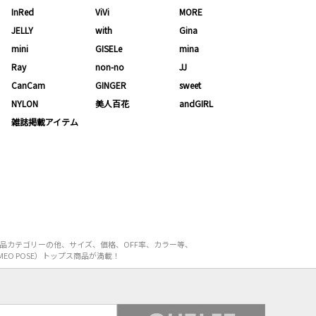
InRed
ViVi
MORE
JELLY
with
Gina
mini
GISELe
mina
Ray
non-no
JJ
CanCam
GINGER
sweet
NYLON
美人百花
andGIRL
雑誌掲載アイテム
商品カテゴリーの他、サイズ、価格、OFF率、カラー等、
EO POSE）トップス商品が満載！