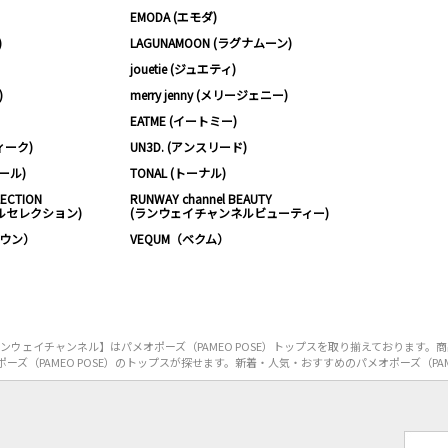
EMODA (エモダ)
)
LAGUNAMOON (ラグナムーン)
jouetie (ジュエティ)
)
merry jenny (メリージェニー)
EATME (イートミー)
ィーク)
UN3D. (アンスリード)
ムール)
TONAL (トーナル)
LECTION
RUNWAY channel BEAUTY
ルセレクション)
(ランウェイチャンネルビューティー)
ノウン）
VEQUM（ベクム）
ウェイチャンネル】はパメオポーズ（PAMEO POSE）トップスを取り揃えております。
ズ（PAMEO POSE）のトップスが探せます。新着・人気・おすすめのパメオポーズ（PAM