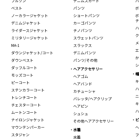
ブルゾン
デニムスカート
バ
ベスト
パンツ
ボ
ノーカラージャケット
ショートパンツ
ボ
チ
デニムジャケット
カーゴパンツ
ハ
ライダースジャケット
チノパンツ
ク
ミリタリージャケット
スウェットパンツ
メ
MA-1
スラックス
エ
ダウンジャケット/コート
デニムパンツ
か
ダウンベスト
パンツ/その他
シ
ダッフルコート
ヘアアクセサリー
帽
モッズコート
ヘアゴム
キ
ピーコート
ヘアバンド
ハ
ステンカラーコート
カチューシャ
ニ
トレンチコート
バレッタ/ヘアクリップ
キ
チェスターコート
ヘアピン
ハ
ムートンコート
シュシュ
ナイロンジャケット
ビ
その他ヘアアクセサリー
マウンテンパーカー
ヘ
水着
スタジャン
フ
水着