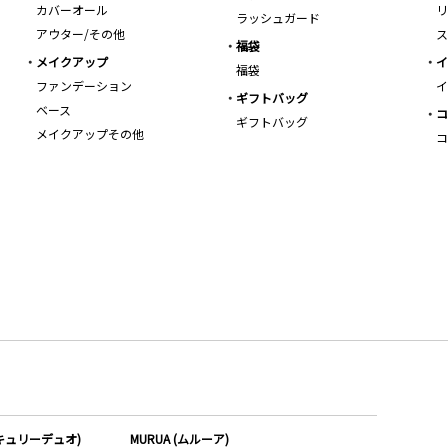
カバーオール
リ
ラッシュガード
アウター/その他
ス
福袋
メイクアップ
イ
福袋
ファンデーション
イ
ギフトバッグ
ベース
コ
ギフトバッグ
メイクアップその他
コ
ーキュリーデュオ)
MURUA (ムルーア)