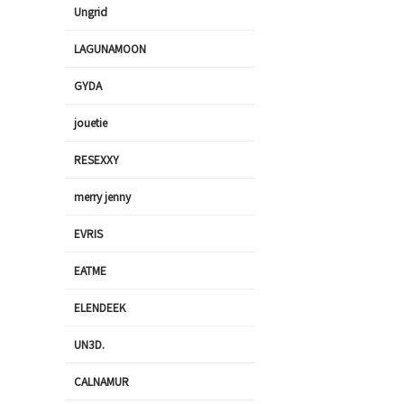
Ungrid
LAGUNAMOON
GYDA
jouetie
RESEXXY
merry jenny
EVRIS
EATME
ELENDEEK
UN3D.
CALNAMUR