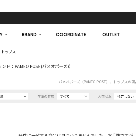
Y
BRAND
COORDINATE
OUTLET
トップス
ンド：PAMEO POSE(パメオポーズ)）
パメオポーズ（PAMEO POSE）、トップスの
め順
在庫の有無
すべて
入荷状況
指定しない
条件に一致する商品は見つかりませんでした。お手数ですが