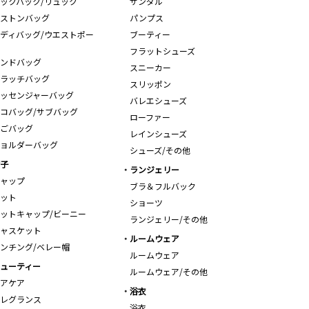
ックパック/リュック
サンダル
ストンバッグ
パンプス
ディバッグ/ウエストポー
ブーティー
フラットシューズ
ンドバッグ
スニーカー
ラッチバッグ
スリッポン
ッセンジャーバッグ
バレエシューズ
コバッグ/サブバッグ
ローファー
ごバッグ
レインシューズ
ョルダーバッグ
シューズ/その他
子
ランジェリー
ャップ
ブラ＆フルバック
ット
ショーツ
ットキャップ/ビーニー
ランジェリー/その他
ャスケット
ルームウェア
ンチング/ベレー帽
ルームウェア
ューティー
ルームウェア/その他
アケア
浴衣
レグランス
浴衣