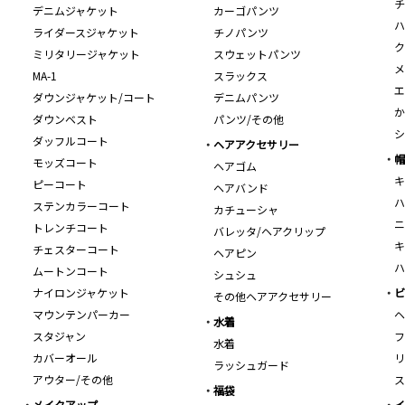
チ
デニムジャケット
カーゴパンツ
ハ
ライダースジャケット
チノパンツ
ク
ミリタリージャケット
スウェットパンツ
メ
MA-1
スラックス
エ
ダウンジャケット/コート
デニムパンツ
か
ダウンベスト
パンツ/その他
シ
ダッフルコート
ヘアアクセサリー
帽
モッズコート
ヘアゴム
キ
ピーコート
ヘアバンド
ハ
ステンカラーコート
カチューシャ
ニ
トレンチコート
バレッタ/ヘアクリップ
キ
チェスターコート
ヘアピン
ハ
ムートンコート
シュシュ
ナイロンジャケット
ビ
その他ヘアアクセサリー
マウンテンパーカー
ヘ
水着
スタジャン
フ
水着
カバーオール
リ
ラッシュガード
アウター/その他
ス
福袋
メイクアップ
イ