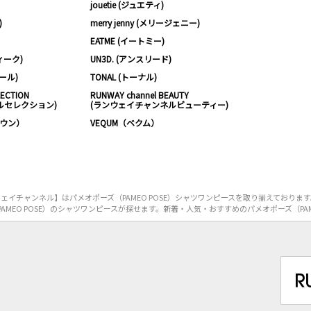
jouetie (ジュエティ)
)
merry jenny (メリージェニー)
EATME (イートミー)
ィーク)
UN3D. (アンスリード)
ムール)
TONAL (トーナル)
LECTION
RUNWAY channel BEAUTY
ルセレクション)
(ランウェイチャンネルビューティー)
ノウン）
VEQUM（ベクム）
イチャンネル】はパメオポーズ（PAMEO POSE）シャツワンピースを取り揃えておりま
MEO POSE）のシャツワンピースが探せます。新着・人気・おすすめのパメオポーズ（PAM