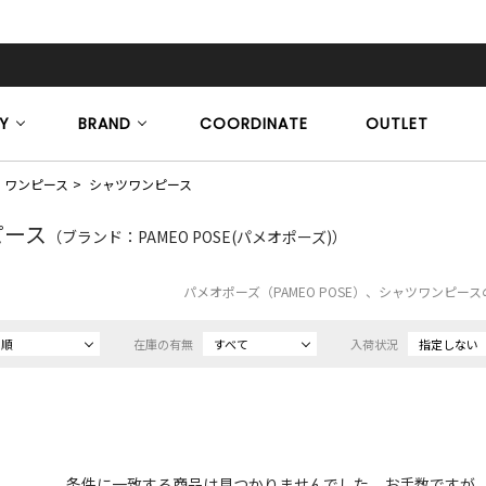
Y
BRAND
COORDINATE
OUTLET
ワンピース
シャツワンピース
ピース
（ブランド：PAMEO POSE(パメオポーズ)）
パメオポーズ（PAMEO POSE）、シャツワンピー
め順
在庫の有無
すべて
入荷状況
指定しない
条件に一致する商品は見つかりませんでした。お手数ですが