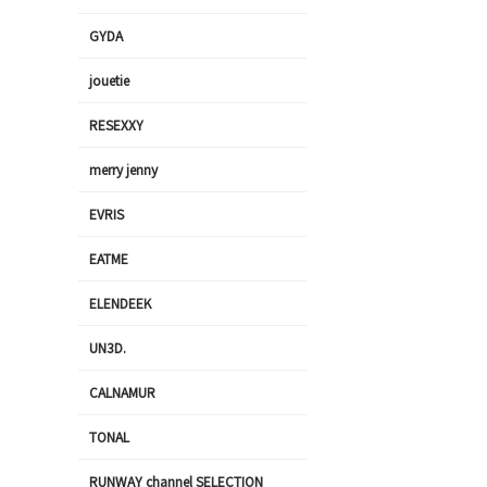
GYDA
jouetie
RESEXXY
merry jenny
EVRIS
EATME
ELENDEEK
UN3D.
CALNAMUR
TONAL
RUNWAY channel SELECTION