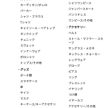
シャツワンピース
カーディガン/ボレロ
ジャンパースカート
パーカー
パンツドレス
シャツ・ブラウス
ワンピース/その他
Tシャツ
アクセサリー
キャミソール・ベアトップ
ベルト
タンクトップ
ストール・マフラー・スカ
チュニック
ーフ
スウェット
サングラス・メガネ
インナーウェア
ネックレス・チョーカー
ポロシャツ
レッグウェア
トップス/その他
グローブ
グッズ
ピアス
ポーチ類
リング
スマホケース
ブレスレット
傘
イヤリング
サイフ
つけ襟
マスク
イヤーカフ
キーケース/キーアクセサリ
アクセサリー/その他
ー