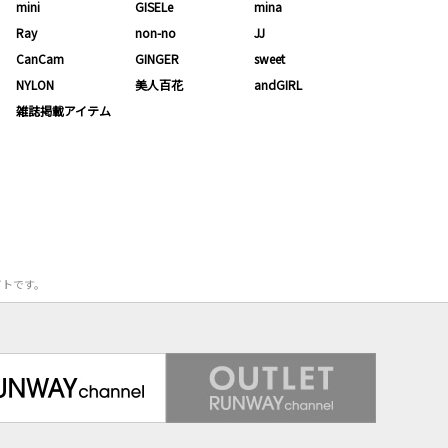
mini
GISELe
mina
Ray
non-no
JJ
CanCam
GINGER
sweet
NYLON
美人百花
andGIRL
雑誌掲載アイテム
サイトです。