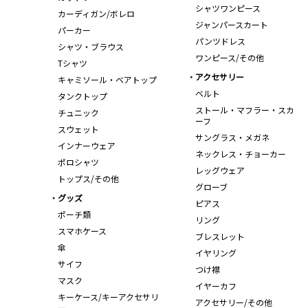
シャツワンピース
カーディガン/ボレロ
ジャンパースカート
パーカー
パンツドレス
シャツ・ブラウス
ワンピース/その他
Tシャツ
アクセサリー
キャミソール・ベアトップ
ベルト
タンクトップ
ストール・マフラー・スカ
チュニック
ーフ
スウェット
サングラス・メガネ
インナーウェア
ネックレス・チョーカー
ポロシャツ
レッグウェア
トップス/その他
グローブ
グッズ
ピアス
ポーチ類
リング
スマホケース
ブレスレット
傘
イヤリング
サイフ
つけ襟
マスク
イヤーカフ
キーケース/キーアクセサリ
アクセサリー/その他
ー