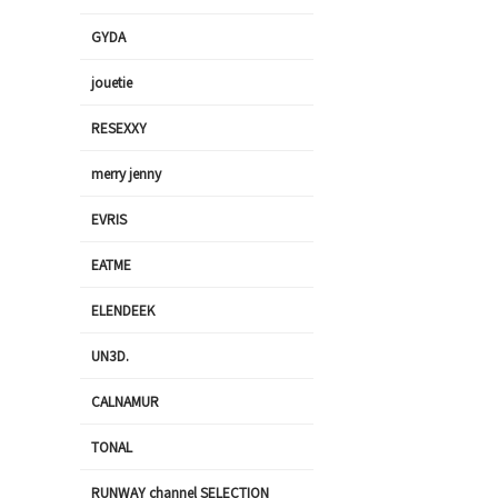
GYDA
jouetie
RESEXXY
merry jenny
EVRIS
EATME
ELENDEEK
UN3D.
CALNAMUR
TONAL
RUNWAY channel SELECTION