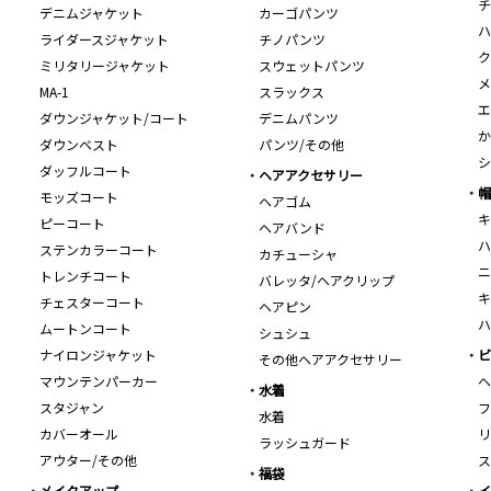
チ
デニムジャケット
カーゴパンツ
ハ
ライダースジャケット
チノパンツ
ク
ミリタリージャケット
スウェットパンツ
メ
MA-1
スラックス
エ
ダウンジャケット/コート
デニムパンツ
か
ダウンベスト
パンツ/その他
シ
ダッフルコート
ヘアアクセサリー
帽
モッズコート
ヘアゴム
キ
ピーコート
ヘアバンド
ハ
ステンカラーコート
カチューシャ
ニ
トレンチコート
バレッタ/ヘアクリップ
キ
チェスターコート
ヘアピン
ハ
ムートンコート
シュシュ
ナイロンジャケット
ビ
その他ヘアアクセサリー
マウンテンパーカー
ヘ
水着
スタジャン
フ
水着
カバーオール
リ
ラッシュガード
アウター/その他
ス
福袋
メイクアップ
イ