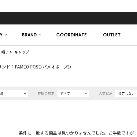
Y
BRAND
COORDINATE
OUTLET
帽子
キャップ
ンド：PAMEO POSE(パメオポーズ)）
め順
在庫の有無
すべて
入荷状況
指定しない
条件に一致する商品は見つかりませんでした。お手数ですが