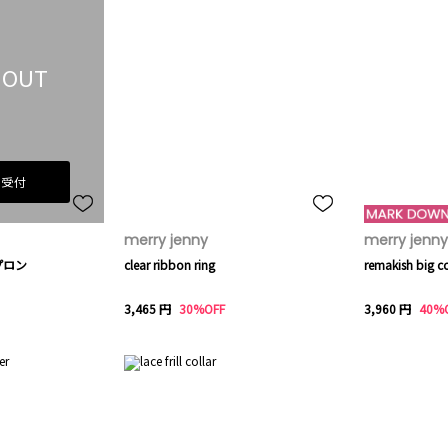
 OUT
荷受付
merry jenny
merry jenny
プロン
clear ribbon ring
remakish big co
3,465 円
30%OFF
3,960 円
40%