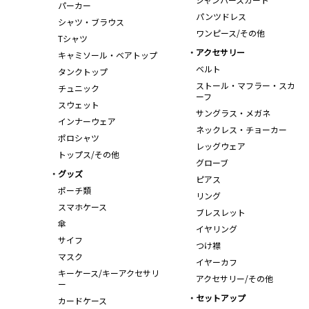
パーカー
パンツドレス
シャツ・ブラウス
ワンピース/その他
Tシャツ
アクセサリー
キャミソール・ベアトップ
ベルト
タンクトップ
ストール・マフラー・スカ
チュニック
ーフ
スウェット
サングラス・メガネ
インナーウェア
ネックレス・チョーカー
ポロシャツ
レッグウェア
トップス/その他
グローブ
グッズ
ピアス
ポーチ類
リング
スマホケース
ブレスレット
傘
イヤリング
サイフ
つけ襟
マスク
イヤーカフ
キーケース/キーアクセサリ
アクセサリー/その他
ー
セットアップ
カードケース