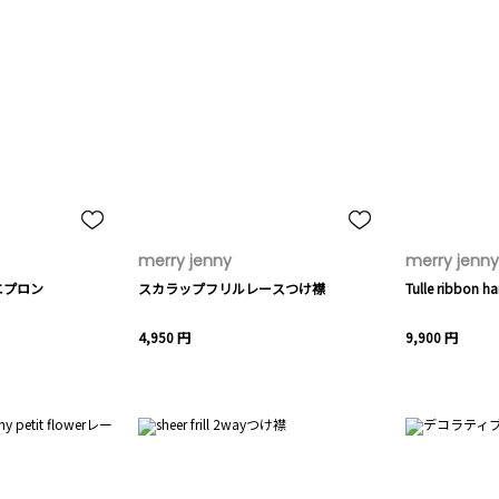
merry jenny
merry jenny
エプロン
スカラップフリルレースつけ襟
Tulle ribbon ha
4,950 円
9,900 円