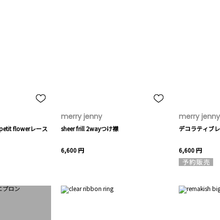
merry jenny
merry jenny
petit flowerレース
sheer frill 2wayつけ襟
デコラティブレ
6,600 円
6,600 円