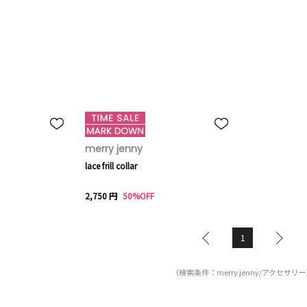
merry jenny
lace frill collar
2,750 円
50%OFF
1
（検索条件：merry jenny/アクセサリ