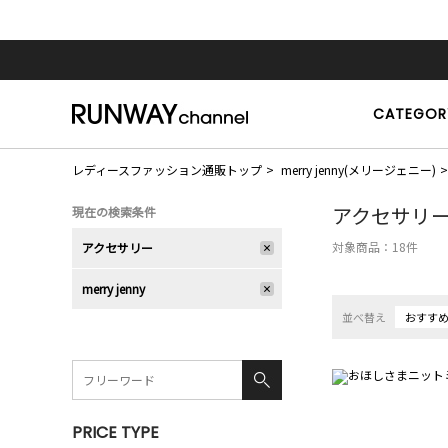
CATEGOR
レディースファッション通販トップ
merry jenny(メリージェニー)
アクセサリ
現在の検索条件
対象商品：
18
件
アクセサリー
merry jenny
並べ替え
おすす
PRICE TYPE