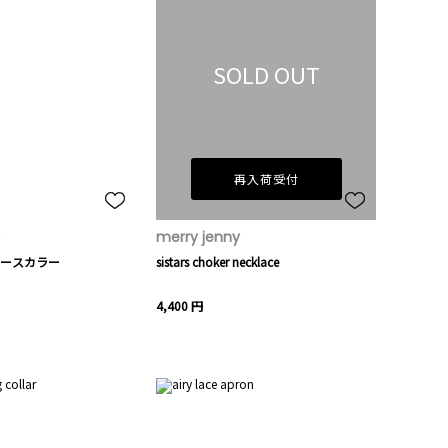
SOLD OUT
再入荷受付
merry jenny
ースカラー
sistars choker necklace
4,400 円