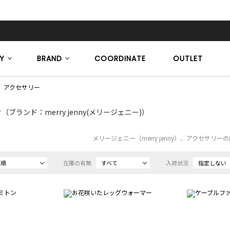
Y
BRAND
COORDINATE
OUTLET
アクセサリー
ー
（ブランド：merry jenny(メリージェニー)）
メリージェニー（merry jenny）、アクセサリ
め順
在庫の有無
すべて
入荷状況
指定しない