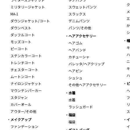
ク
ミリタリージャケット
スウェットパンツ
メ
MA-1
スラックス
エ
ダウンジャケット/コート
デニムパンツ
か
ダウンベスト
パンツ/その他
シ
ダッフルコート
ヘアアクセサリー
帽
モッズコート
ヘアゴム
キ
ピーコート
ヘアバンド
ハ
ステンカラーコート
カチューシャ
ニ
トレンチコート
バレッタ/ヘアクリップ
キ
チェスターコート
ヘアピン
ハ
ムートンコート
シュシュ
ナイロンジャケット
ビ
その他ヘアアクセサリー
マウンテンパーカー
ヘ
水着
スタジャン
フ
水着
カバーオール
リ
ラッシュガード
アウター/その他
ス
福袋
メイクアップ
イ
福袋
ファンデーション
イ
ギフトバッグ