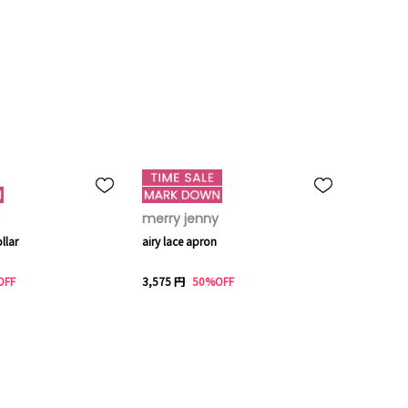
merry jenny
llar
airy lace apron
OFF
3,575 円
50%OFF