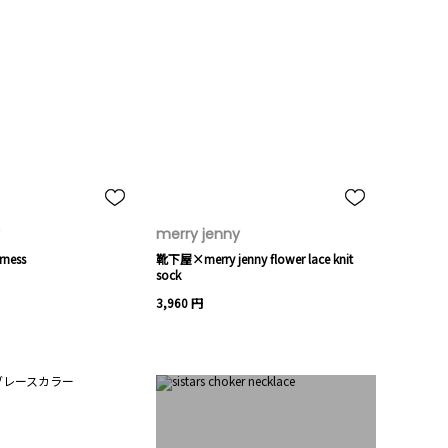
merry jenny
rness
靴下屋×merry jenny flower lace knit
sock
3,960 円