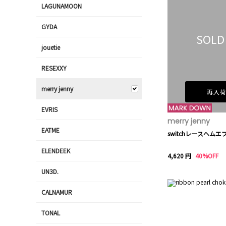
LAGUNAMOON
GYDA
SOLD
jouetie
RESEXXY
merry jenny
再入
EVRIS
merry jenny
EATME
switchレースヘムエ
ELENDEEK
4,620 円
40%OFF
UN3D.
CALNAMUR
TONAL