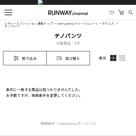
レディースファッション通販トップ
merry jenny(メリージェニー)
ボトムス
チノパンツ
チノパンツ
対象商品：
0件
表示
絞り込み
並び替え
条件に一致する商品は見つかりませんでした。
お手数ですが、検索条件を変更してください。
（検索条件：merry jenny/チノパンツ）