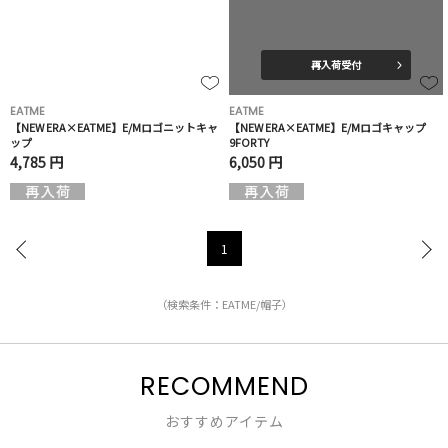
再入荷受付
EATME
EATME
【NEW ERA×EATME】E/Mロゴニットキャ
【NEW ERA×EATME】E/Mロゴキャップ
ップ
9FORTY
4,785 円
6,050 円
1
（検索条件：EATME/帽子）
RECOMMEND
おすすめアイテム