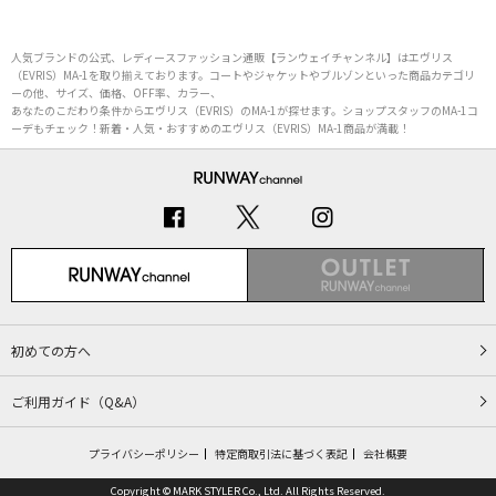
人気ブランドの公式、レディースファッション通販【ランウェイチャンネル】はエヴリス
（EVRIS）MA-1を取り揃えております。コートやジャケットやブルゾンといった商品カテゴリ
ーの他、サイズ、価格、OFF率、カラー、
あなたのこだわり条件からエヴリス（EVRIS）のMA-1が探せます。ショップスタッフのMA-1コ
ーデもチェック！新着・人気・おすすめのエヴリス（EVRIS）MA-1商品が満載！
初めての方へ
ご利用ガイド（Q&A）
プライバシーポリシー
特定商取引法に基づく表記
会社概要
Copyright © MARK STYLER Co., Ltd. All Rights Reserved.