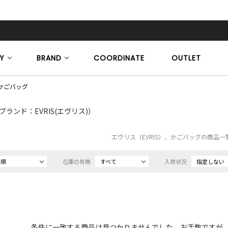
Y
BRAND
COORDINATE
OUTLET
かごバッグ
ブランド：EVRIS(エヴリス)）
エヴリス（EVRIS）、かごバッグの商品一
め順
在庫の有無
すべて
入荷状況
指定しない
条件に一致する商品は見つかりませんでした。お手数ですが