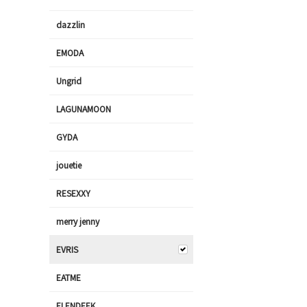
dazzlin
EMODA
Ungrid
LAGUNAMOON
GYDA
jouetie
RESEXXY
merry jenny
EVRIS
EATME
ELENDEEK