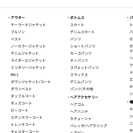
アウター
ボトムス
バ
テーラードジャケット
スカート
ト
ブルゾン
デニムスカート
バ
ベスト
パンツ
ボ
ノーカラージャケット
ショートパンツ
ボ
チ
デニムジャケット
カーゴパンツ
ハ
ライダースジャケット
チノパンツ
ク
ミリタリージャケット
スウェットパンツ
メ
MA-1
スラックス
エ
ダウンジャケット/コート
デニムパンツ
か
ダウンベスト
パンツ/その他
シ
ダッフルコート
ヘアアクセサリー
帽
モッズコート
ヘアゴム
キ
ピーコート
ヘアバンド
ハ
ステンカラーコート
カチューシャ
ニ
トレンチコート
バレッタ/ヘアクリップ
キ
チェスターコート
ヘアピン