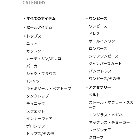
CATEGORY
すべてのアイテム
ワンピース
ワンピース
セールアイテム
ドレス
トップス
オールインワン
ニット
ロンパース
カットソー
シャツワンピース
カーディガン/ボレロ
ジャンパースカート
パーカー
パンツドレス
シャツ・ブラウス
ワンピース/その他
Tシャツ
アクセサリー
キャミソール・ベアトップ
ベルト
タンクトップ
ストール・マフラー・スカ
チュニック
ーフ
スウェット
サングラス・メガネ
インナーウェア
ネックレス・チョーカー
ポロシャツ
レッグウェア
トップス/その他
グローブ