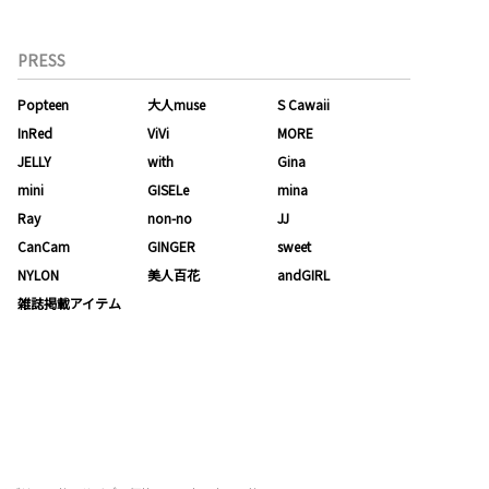
PRESS
Popteen
大人muse
S Cawaii
InRed
ViVi
MORE
JELLY
with
Gina
mini
GISELe
mina
Ray
non-no
JJ
CanCam
GINGER
sweet
NYLON
美人百花
andGIRL
雑誌掲載アイテム