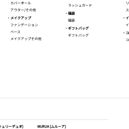
カバーオール
リ
ラッシュガード
アウター/その他
ス
福袋
メイクアップ
イ
福袋
ファンデーション
イ
ギフトバッグ
ベース
コ
ギフトバッグ
メイクアップその他
コ
ーキュリーデュオ)
MURUA (ムルーア)