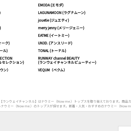
EMODA (エモダ)
)
LAGUNAMOON (ラグナムーン)
jouetie (ジュエティ)
)
merry jenny (メリージェニー)
EATME (イートミー)
ィーク)
UN3D. (アンスリード)
ムール)
TONAL (トーナル)
LECTION
RUNWAY channel BEAUTY
ルセレクション)
(ランウェイチャンネルビューティー)
ノウン）
VEQUM（ベクム）
ランウェイチャンネル】はナウミー（Now me.）トップスを取り揃えております。商品
ナウミー（Now me.）のトップスが探せます。新着・人気・おすすめのナウミー（Now m