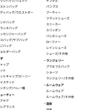
ックパック/リュック
サンダル
ストンバッグ
パンプス
ディバッグ/ウエストポー
ブーティー
フラットシューズ
ンドバッグ
スニーカー
ラッチバッグ
スリッポン
ッセンジャーバッグ
バレエシューズ
コバッグ/サブバッグ
ローファー
ごバッグ
レインシューズ
ョルダーバッグ
シューズ/その他
子
ランジェリー
ャップ
ブラ＆フルバック
ット
ショーツ
ットキャップ/ビーニー
ランジェリー/その他
ャスケット
ルームウェア
ンチング/ベレー帽
ルームウェア
ューティー
ルームウェア/その他
アケア
浴衣
レグランス
浴衣