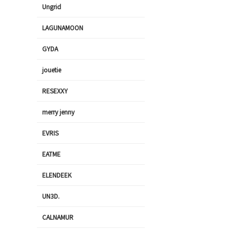
Ungrid
LAGUNAMOON
GYDA
jouetie
RESEXXY
merry jenny
EVRIS
EATME
ELENDEEK
UN3D.
CALNAMUR