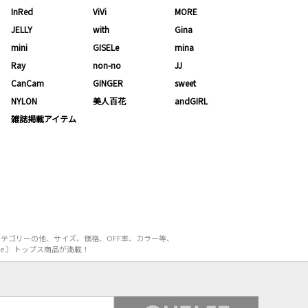
InRed
ViVi
MORE
JELLY
with
Gina
mini
GISELe
mina
Ray
non-no
JJ
CanCam
GINGER
sweet
NYLON
美人百花
andGIRL
雑誌掲載アイテム
カテゴリーの他、サイズ、価格、OFF率、カラー等、
e.）トップス商品が満載！