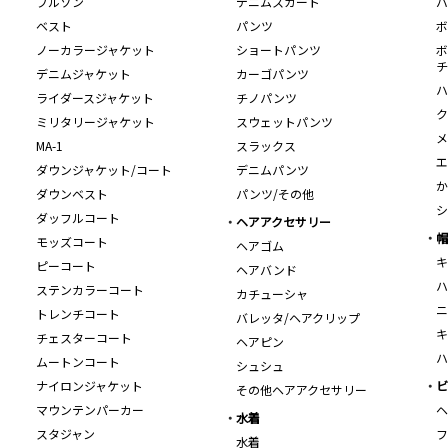
ブルゾン
デニムスカート
バ
ベスト
パンツ
ボ
ノーカラージャケット
ショートパンツ
ボ
チ
デニムジャケット
カーゴパンツ
ハ
ライダースジャケット
チノパンツ
ク
ミリタリージャケット
スウェットパンツ
メ
MA-1
スラックス
エ
ダウンジャケット/コート
デニムパンツ
か
ダウンベスト
パンツ/その他
シ
ダッフルコート
ヘアアクセサリー
帽
モッズコート
ヘアゴム
キ
ピーコート
ヘアバンド
ハ
ステンカラーコート
カチューシャ
ニ
トレンチコート
バレッタ/ヘアクリップ
キ
チェスターコート
ヘアピン
ハ
ムートンコート
シュシュ
ナイロンジャケット
ビ
その他ヘアアクセサリー
マウンテンパーカー
ヘ
水着
スタジャン
フ
水着