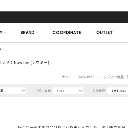
Y
BRAND
COORDINATE
OUTLET
ス
ンド：Now me.(ナウミー)）
ナウミー（Now me.）、トップスの商品
め順
在庫の有無
すべて
入荷状況
指定しない
条件に一致する商品は見つかりませんでした。お手数ですが