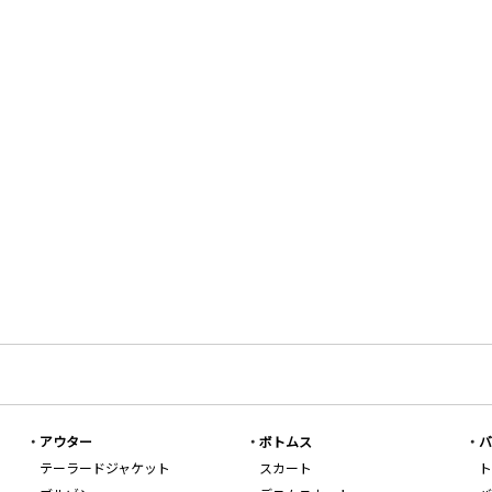
アウター
ボトムス
バ
テーラードジャケット
スカート
ト