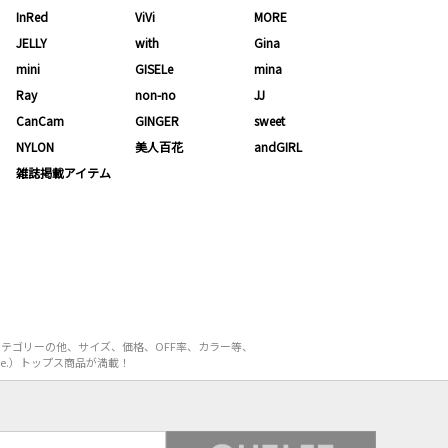
InRed
ViVi
MORE
JELLY
with
Gina
mini
GISELe
mina
Ray
non-no
JJ
CanCam
GINGER
sweet
NYLON
美人百花
andGIRL
雑誌掲載アイテム
カテゴリーの他、サイズ、価格、OFF率、カラー等、
e.）トップス商品が満載！