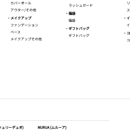
カバーオール
リ
ラッシュガード
アウター/その他
ス
福袋
メイクアップ
イ
福袋
ファンデーション
イ
ギフトバッグ
ベース
コ
ギフトバッグ
メイクアップその他
コ
ーキュリーデュオ)
MURUA (ムルーア)