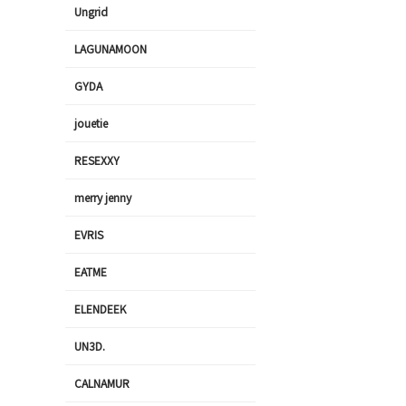
Ungrid
LAGUNAMOON
GYDA
jouetie
RESEXXY
merry jenny
EVRIS
EATME
ELENDEEK
UN3D.
CALNAMUR