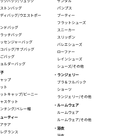
ックパック/リュック
サンダル
ストンバッグ
パンプス
ディバッグ/ウエストポー
ブーティー
フラットシューズ
ンドバッグ
スニーカー
ラッチバッグ
スリッポン
ッセンジャーバッグ
バレエシューズ
コバッグ/サブバッグ
ローファー
ごバッグ
レインシューズ
ョルダーバッグ
シューズ/その他
子
ランジェリー
ャップ
ブラ＆フルバック
ット
ショーツ
ットキャップ/ビーニー
ランジェリー/その他
ャスケット
ルームウェア
ンチング/ベレー帽
ルームウェア
ューティー
ルームウェア/その他
アケア
浴衣
レグランス
浴衣