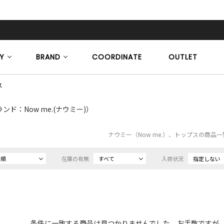
Y
BRAND
COORDINATE
OUTLET
ス
ンド：Now me.(ナウミー)）
ナウミー（Now me.）、トップスの商品
め順
在庫の有無
すべて
入荷状況
指定しない
条件に一致する商品は見つかりませんでした。お手数ですが