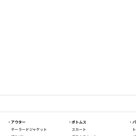
アウター
ボトムス
バ
テーラードジャケット
スカート
ト