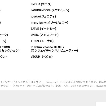
EMODA (エモダ)
)
LAGUNAMOON (ラグナムーン)
jouetie (ジュエティ)
)
merry jenny (メリージェニー)
EATME (イートミー)
ィーク)
UN3D. (アンスリード)
ムール)
TONAL (トーナル)
LECTION
RUNWAY channel BEAUTY
ルセレクション)
(ランウェイチャンネルビューティー)
ノウン）
VEQUM（ベクム）
ランウェイチャンネル】はナウミー（Now me.）トップスを取り揃えております。商品
ナウミー（Now me.）のトップスが探せます。新着・人気・おすすめのナウミー（Now m