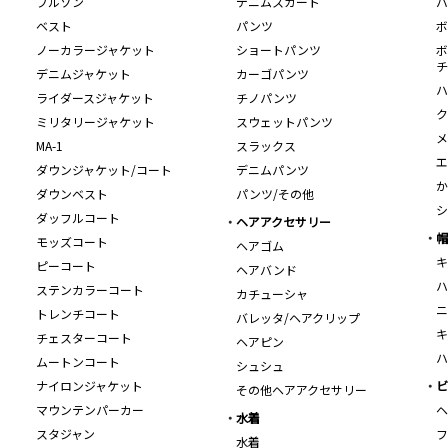
ブルゾン
デニムスカート
バ
ベスト
パンツ
ボ
ノーカラージャケット
ショートパンツ
ボ
チ
デニムジャケット
カーゴパンツ
ハ
ライダースジャケット
チノパンツ
ク
ミリタリージャケット
スウェットパンツ
メ
MA-1
スラックス
エ
ダウンジャケット/コート
デニムパンツ
か
ダウンベスト
パンツ/その他
シ
ダッフルコート
ヘアアクセサリー
帽
モッズコート
ヘアゴム
キ
ピーコート
ヘアバンド
ハ
ステンカラーコート
カチューシャ
ニ
トレンチコート
バレッタ/ヘアクリップ
キ
チェスターコート
ヘアピン
ハ
ムートンコート
シュシュ
ナイロンジャケット
ビ
その他ヘアアクセサリー
マウンテンパーカー
ヘ
水着
スタジャン
フ
水着