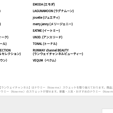
EMODA (エモダ)
)
LAGUNAMOON (ラグナムーン)
jouetie (ジュエティ)
)
merry jenny (メリージェニー)
EATME (イートミー)
ィーク)
UN3D. (アンスリード)
ムール)
TONAL (トーナル)
LECTION
RUNWAY channel BEAUTY
ルセレクション)
(ランウェイチャンネルビューティー)
ノウン）
VEQUM（ベクム）
ランウェイチャンネル】はナウミー（Now me.）スウェットを取り揃えております。商品
ウミー（Now me.）のスウェットが探せます。新着・人気・おすすめのナウミー（Now m