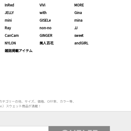
InRed
ViVi
MORE
JELLY
with
Gina
mini
GISELe
mina
Ray
non-no
JJ
CanCam
GINGER
sweet
NYLON
美人百花
andGIRL
雑誌掲載アイテム
カテゴリーの他、サイズ、価格、OFF率、カラー等、
e.）スウェット商品が満載！