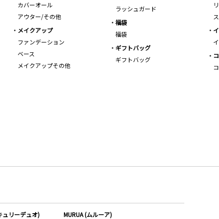
カバーオール
リ
ラッシュガード
アウター/その他
ス
福袋
メイクアップ
イ
福袋
ファンデーション
イ
ギフトバッグ
ベース
コ
ギフトバッグ
メイクアップその他
コ
ーキュリーデュオ)
MURUA (ムルーア)