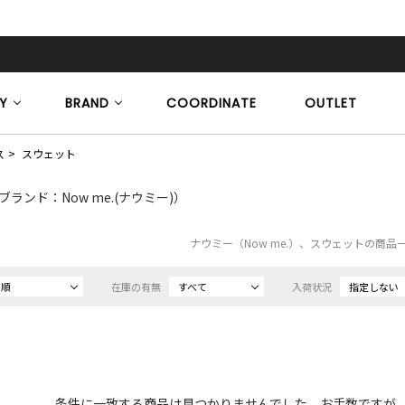
Y
BRAND
COORDINATE
OUTLET
ス
スウェット
ブランド：Now me.(ナウミー)）
ナウミー（Now me.）、スウェットの商品
め順
在庫の有無
すべて
入荷状況
指定しない
条件に一致する商品は見つかりませんでした。お手数ですが