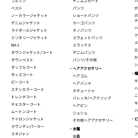
ブルゾン
デニムスカート
バ
ベスト
パンツ
ボ
ノーカラージャケット
ショートパンツ
ボ
チ
デニムジャケット
カーゴパンツ
ハ
ライダースジャケット
チノパンツ
ク
ミリタリージャケット
スウェットパンツ
メ
MA-1
スラックス
エ
ダウンジャケット/コート
デニムパンツ
か
ダウンベスト
パンツ/その他
シ
ダッフルコート
ヘアアクセサリー
帽
モッズコート
ヘアゴム
キ
ピーコート
ヘアバンド
ハ
ステンカラーコート
カチューシャ
ニ
トレンチコート
バレッタ/ヘアクリップ
キ
チェスターコート
ヘアピン
ハ
ムートンコート
シュシュ
ナイロンジャケット
ビ
その他ヘアアクセサリー
マウンテンパーカー
ヘ
水着
スタジャン
フ
水着