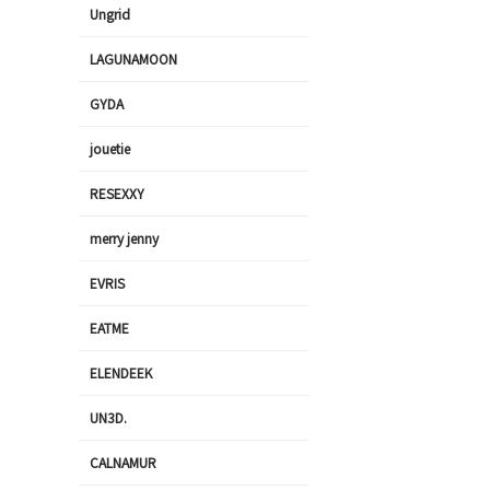
Ungrid
LAGUNAMOON
GYDA
jouetie
RESEXXY
merry jenny
EVRIS
EATME
ELENDEEK
UN3D.
CALNAMUR