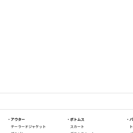
アウター
ボトムス
バ
テーラードジャケット
スカート
ト