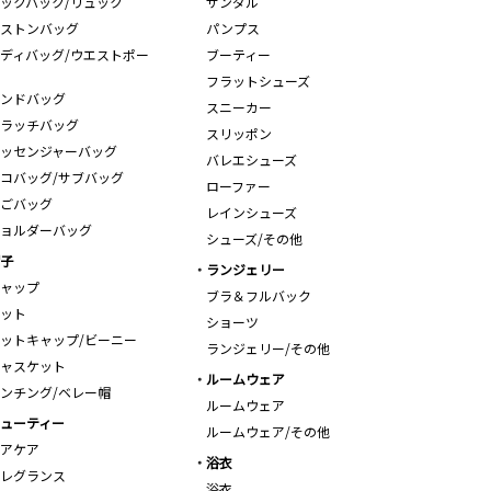
ックパック/リュック
サンダル
ストンバッグ
パンプス
ディバッグ/ウエストポー
ブーティー
フラットシューズ
ンドバッグ
スニーカー
ラッチバッグ
スリッポン
ッセンジャーバッグ
バレエシューズ
コバッグ/サブバッグ
ローファー
ごバッグ
レインシューズ
ョルダーバッグ
シューズ/その他
子
ランジェリー
ャップ
ブラ＆フルバック
ット
ショーツ
ットキャップ/ビーニー
ランジェリー/その他
ャスケット
ルームウェア
ンチング/ベレー帽
ルームウェア
ューティー
ルームウェア/その他
アケア
浴衣
レグランス
浴衣