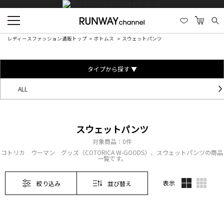
レディースファッション通販トップ
ボトムス
スウェットパンツ
タイプから探す ▼
ALL
スウェットパンツ
対象商品：
0件
コトリカ ウーマン グッズ（COTORICA W-GOODS）、スウェットパンツの商品
一覧です。
表示
絞り込み
並び替え