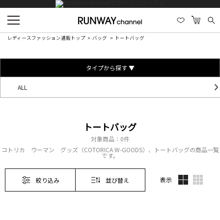
レディースファッション通販トップ
バッグ
トートバッグ
タイプから探す ▼
ALL
トートバッグ
対象商品：
0件
コトリカ ウーマン グッズ（COTORICA W-GOODS）、トートバッグの商品一覧
です。
表示
絞り込み
並び替え