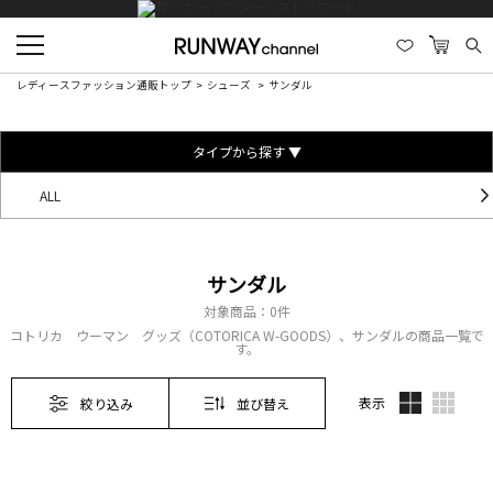
レディースファッション通販トップ
シューズ
サンダル
タイプから探す ▼
ALL
サンダル
対象商品：
0件
コトリカ ウーマン グッズ（COTORICA W-GOODS）、サンダルの商品一覧で
す。
表示
絞り込み
並び替え