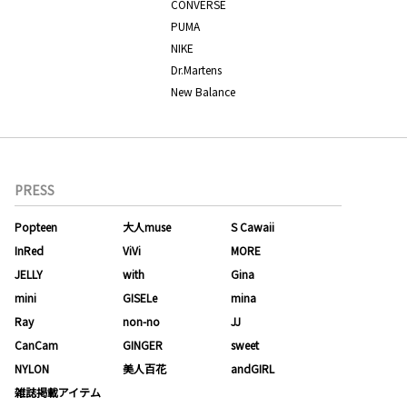
CONVERSE
PUMA
NIKE
Dr.Martens
New Balance
PRESS
Popteen
大人muse
S Cawaii
InRed
ViVi
MORE
JELLY
with
Gina
mini
GISELe
mina
Ray
non-no
JJ
CanCam
GINGER
sweet
NYLON
美人百花
andGIRL
雑誌掲載アイテム