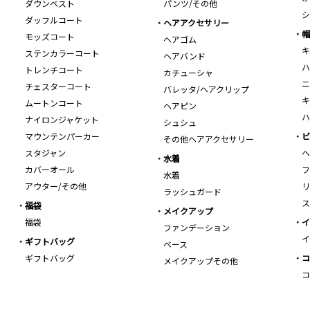
ダウンベスト
パンツ/その他
シ
ダッフルコート
ヘアアクセサリー
帽
モッズコート
ヘアゴム
キ
ステンカラーコート
ヘアバンド
ハ
トレンチコート
カチューシャ
ニ
チェスターコート
バレッタ/ヘアクリップ
キ
ムートンコート
ヘアピン
ハ
ナイロンジャケット
シュシュ
マウンテンパーカー
ビ
その他ヘアアクセサリー
スタジャン
ヘ
水着
カバーオール
フ
水着
アウター/その他
リ
ラッシュガード
ス
福袋
メイクアップ
福袋
イ
ファンデーション
イ
ギフトバッグ
ベース
ギフトバッグ
コ
メイクアップその他
コ