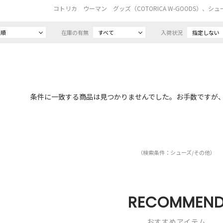
コトリカ ウーマン グッズ（COTORICA W-GOODS）、シ
め順
在庫の有無
すべて
入荷状況
指定しない
条件に一致する商品は見つかりませんでした。お手数ですが
（検索条件：シューズ/その他）
RECOMMEN
おすすめアイテム