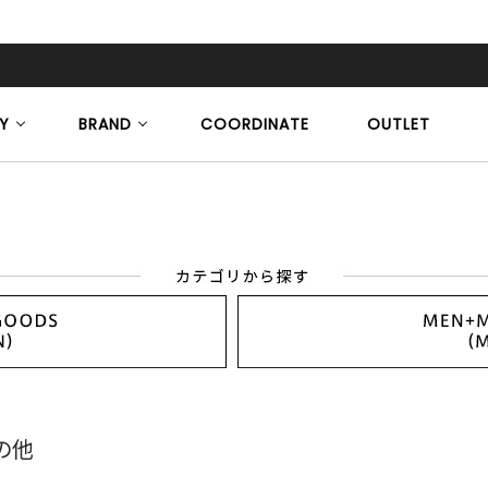
Y
BRAND
COORDINATE
OUTLET
の他