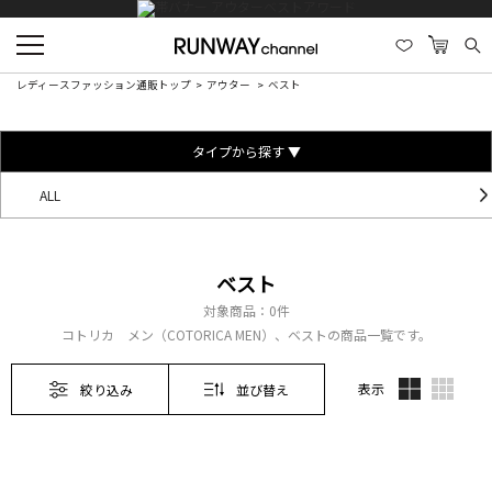
レディースファッション通販トップ
アウター
ベスト
タイプから探す ▼
ALL
ベスト
対象商品：
0件
コトリカ メン（COTORICA MEN）、ベストの商品一覧です。
表示
絞り込み
並び替え