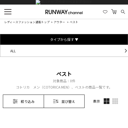
レディースファッション通販トップ
アウター
ベスト
タイプから探す ▼
ALL
ベスト
対象商品：
0件
コトリカ メン（COTORICA MEN）、ベストの商品一覧です。
表示
絞り込み
並び替え