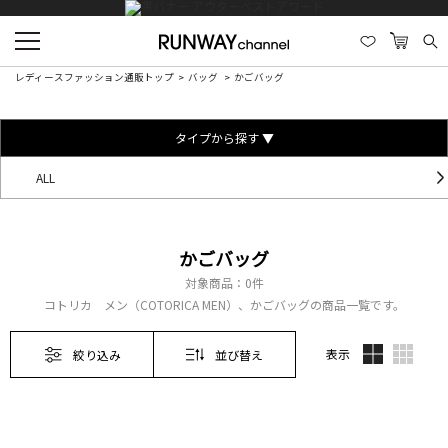
レディースファッション通販トップ
バッグ
かごバッグ
タイプから探す ▼
ALL
かごバッグ
対象商品：
0件
コトリカ メン（COTORICA MEN）、かごバッグの商品一覧です。
表示
絞り込み
並び替え