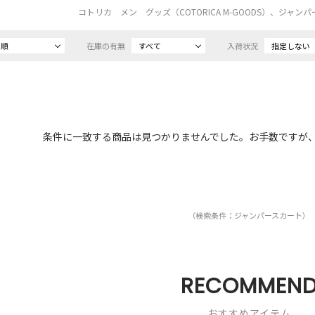
コトリカ メン グッズ（COTORICA M-GOODS）、ジャ
め順
在庫の有無
すべて
入荷状況
指定しない
条件に一致する商品は見つかりませんでした。お手数ですが
（検索条件：ジャンパースカート）
RECOMMEN
おすすめアイテム