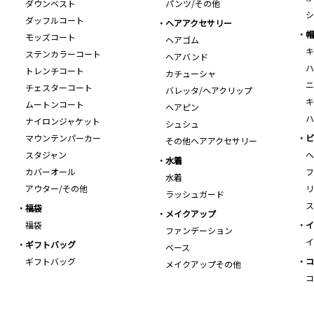
ダウンベスト
パンツ/その他
シ
ダッフルコート
ヘアアクセサリー
帽
モッズコート
ヘアゴム
キ
ステンカラーコート
ヘアバンド
ハ
トレンチコート
カチューシャ
ニ
チェスターコート
バレッタ/ヘアクリップ
キ
ムートンコート
ヘアピン
ハ
ナイロンジャケット
シュシュ
マウンテンパーカー
ビ
その他ヘアアクセサリー
スタジャン
ヘ
水着
カバーオール
フ
水着
アウター/その他
リ
ラッシュガード
ス
福袋
メイクアップ
福袋
イ
ファンデーション
イ
ギフトバッグ
ベース
ギフトバッグ
コ
メイクアップその他
コ