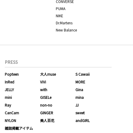
CONVERSE
PUMA
NIKE
Dr.Martens
New Balance
PRESS
Popteen
大人muse
S Cawaii
InRed
ViVi
MORE
JELLY
with
Gina
mini
GISELe
mina
Ray
non-no
JJ
CanCam
GINGER
sweet
NYLON
美人百花
andGIRL
雑誌掲載アイテム