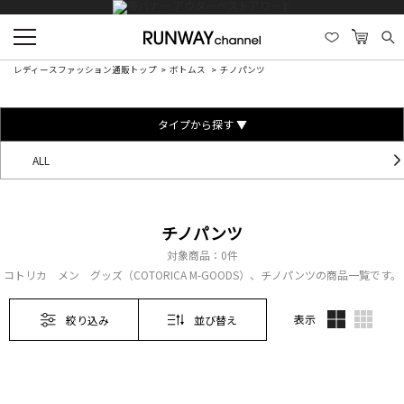
レディースファッション通販トップ
ボトムス
チノパンツ
タイプから探す ▼
ALL
チノパンツ
対象商品：
0件
コトリカ メン グッズ（COTORICA M-GOODS）、チノパンツの商品一覧です。
表示
絞り込み
並び替え