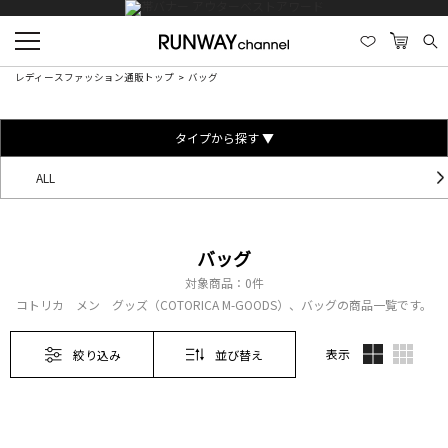
レディースファッション通販トップ
バッグ
タイプから探す ▼
ALL
バッグ
対象商品：
0件
コトリカ メン グッズ（COTORICA M-GOODS）、バッグの商品一覧です。
表示
絞り込み
並び替え