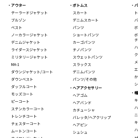
アウター
ボトムス
バ
テーラードジャケット
スカート
ト
ブルゾン
デニムスカート
バ
ベスト
パンツ
ボ
ノーカラージャケット
ショートパンツ
ボ
チ
デニムジャケット
カーゴパンツ
ハ
ライダースジャケット
チノパンツ
ク
ミリタリージャケット
スウェットパンツ
メ
MA-1
スラックス
エ
ダウンジャケット/コート
デニムパンツ
か
ダウンベスト
パンツ/その他
シ
ダッフルコート
ヘアアクセサリー
帽
モッズコート
ヘアゴム
キ
ピーコート
ヘアバンド
ハ
ステンカラーコート
カチューシャ
ニ
トレンチコート
バレッタ/ヘアクリップ
キ
チェスターコート
ヘアピン
ハ
ムートンコート
シュシュ