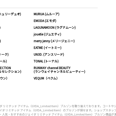
ーキュリーデュオ)
MURUA (ムルーア)
EMODA (エモダ)
)
LAGUNAMOON (ラグナムーン)
jouetie (ジュエティ)
)
merry jenny (メリージェニー)
EATME (イートミー)
ィーク)
UN3D. (アンスリード)
ムール)
TONAL (トーナル)
LECTION
RUNWAY channel BEAUTY
ルセレクション)
(ランウェイチャンネルビューティー)
ノウン）
VEQUM（ベクム）
ミテッド アイテム（GYDA_Limited Item）ブルゾンを取り揃えております。コー
 リミテッド アイテム（GYDA_Limited Item）のブルゾンが探せます。ショップス
・人気・おすすめのジェイダ リミテッド アイテム（GYDA_Limited Item）ブルゾン商品が