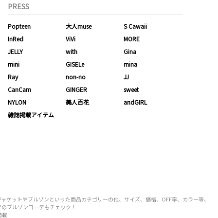
PRESS
Popteen
大人muse
S Cawaii
InRed
ViVi
MORE
JELLY
with
Gina
mini
GISELe
mina
Ray
non-no
JJ
CanCam
GINGER
sweet
NYLON
美人百花
andGIRL
雑誌掲載アイテム
トやジャケットやブルゾンといった商品カテゴリーの他、サイズ、価格、OFF率、カラー等、
タッフのブルゾンコーデもチェック！
満載！