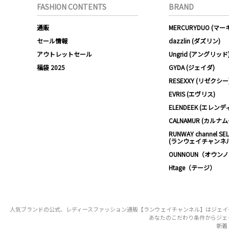
FASHION CONTENTS
BRAND
通販
MERCURYDUO (マ
セール情報
dazzlin (ダズリン)
アウトレットセール
Ungrid (アングリッド
福袋 2025
GYDA (ジェイダ)
RESEXXY (リゼクシー
EVRIS (エヴリス)
ELENDEEK (エレンデ
CALNAMUR (カルナ
RUNWAY channel SE
(ランウェイチャンネ
OUNNOUN（オウン
Htage（テージ）
人気ブランドの公式、レディースファッション通販【ランウェイチャンネル】はジェイダ リ
あなたのこだわり条件からジェイダ
新着