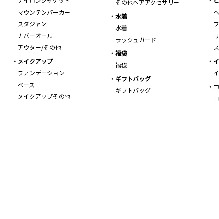
ナイロンジャケット
ビ
その他ヘアアクセサリー
マウンテンパーカー
ヘ
水着
スタジャン
フ
水着
カバーオール
リ
ラッシュガード
アウター/その他
ス
福袋
メイクアップ
イ
福袋
ファンデーション
イ
ギフトバッグ
ベース
コ
ギフトバッグ
メイクアップその他
コ