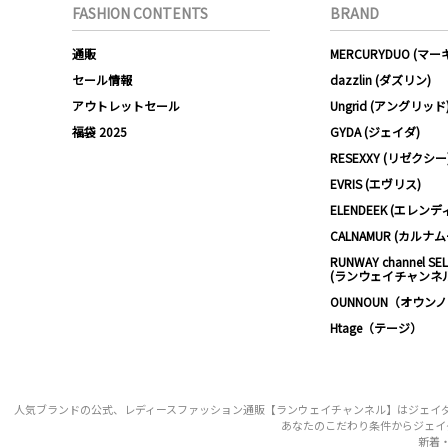
FASHION CONTENTS
BRAND
通販
MERCURYDUO (マ
セール情報
dazzlin (ダズリン)
アウトレットセール
Ungrid (アングリッド
福袋 2025
GYDA (ジェイダ)
RESEXXY (リゼクシー
EVRIS (エヴリス)
ELENDEEK (エレンデ
CALNAMUR (カルナ
RUNWAY channel SE
(ランウェイチャンネ
OUNNOUN（オウン
Htage（テージ）
人気ブランドの公式、レディースファッション通販【ランウェイチャンネル】はジェイダ リミ
あなたのこだわり条件からジェイダ 
新着・