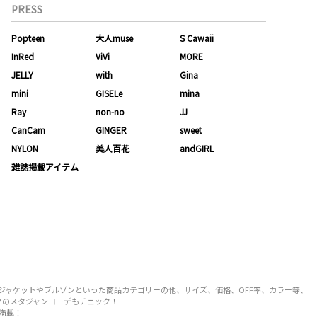
PRESS
Popteen
大人muse
S Cawaii
InRed
ViVi
MORE
JELLY
with
Gina
mini
GISELe
mina
Ray
non-no
JJ
CanCam
GINGER
sweet
NYLON
美人百花
andGIRL
雑誌掲載アイテム
ートやジャケットやブルゾンといった商品カテゴリーの他、サイズ、価格、OFF率、カラー等、
タッフのスタジャンコーデもチェック！
が満載！