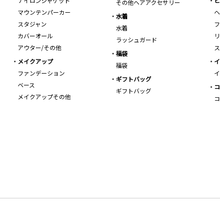
ナイロンジャケット
ビ
その他ヘアアクセサリー
マウンテンパーカー
ヘ
水着
スタジャン
フ
水着
カバーオール
リ
ラッシュガード
アウター/その他
ス
福袋
メイクアップ
イ
福袋
ファンデーション
イ
ギフトバッグ
ベース
コ
ギフトバッグ
メイクアップその他
コ