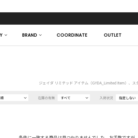
Y
BRAND
COORDINATE
OUTLET
ジェイダ リミテッド アイテム（GYDA_Limited Item
め順
在庫の有無
すべて
入荷状況
指定しない
条件に一致する商品は見つかりませんでした。お手数ですが