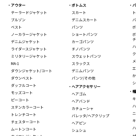
アウター
ボトムス
バ
テーラードジャケット
スカート
ト
ブルゾン
デニムスカート
バ
ベスト
パンツ
ボ
ノーカラージャケット
ショートパンツ
ボ
チ
デニムジャケット
カーゴパンツ
ハ
ライダースジャケット
チノパンツ
ク
ミリタリージャケット
スウェットパンツ
メ
MA-1
スラックス
エ
ダウンジャケット/コート
デニムパンツ
か
ダウンベスト
パンツ/その他
シ
ダッフルコート
ヘアアクセサリー
帽
モッズコート
ヘアゴム
キ
ピーコート
ヘアバンド
ハ
ステンカラーコート
カチューシャ
ニ
トレンチコート
バレッタ/ヘアクリップ
キ
チェスターコート
ヘアピン
ハ
ムートンコート
シュシュ