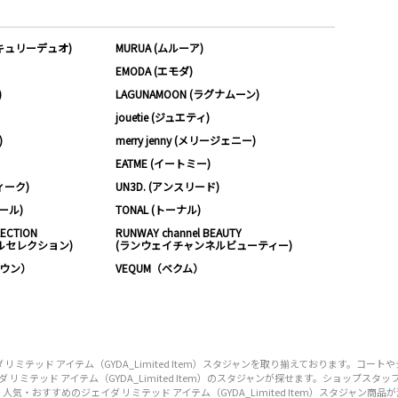
ーキュリーデュオ)
MURUA (ムルーア)
EMODA (エモダ)
)
LAGUNAMOON (ラグナムーン)
jouetie (ジュエティ)
)
merry jenny (メリージェニー)
EATME (イートミー)
ィーク)
UN3D. (アンスリード)
ムール)
TONAL (トーナル)
LECTION
RUNWAY channel BEAUTY
ルセレクション)
(ランウェイチャンネルビューティー)
ノウン）
VEQUM（ベクム）
テッド アイテム（GYDA_Limited Item）スタジャンを取り揃えております。コ
リミテッド アイテム（GYDA_Limited Item）のスタジャンが探せます。ショップス
人気・おすすめのジェイダ リミテッド アイテム（GYDA_Limited Item）スタジャン商品