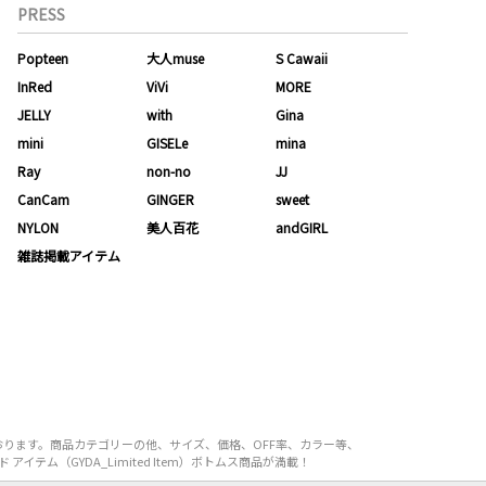
PRESS
Popteen
大人muse
S Cawaii
InRed
ViVi
MORE
JELLY
with
Gina
mini
GISELe
mina
Ray
non-no
JJ
CanCam
GINGER
sweet
NYLON
美人百花
andGIRL
雑誌掲載アイテム
えております。商品カテゴリーの他、サイズ、価格、OFF率、カラー等、
イテム（GYDA_Limited Item）ボトムス商品が満載！