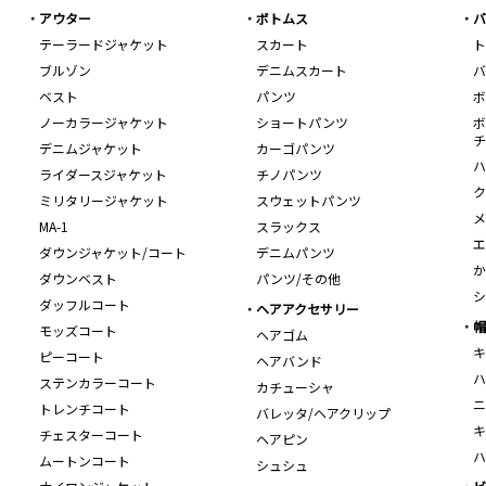
アウター
ボトムス
バ
テーラードジャケット
スカート
ト
ブルゾン
デニムスカート
バ
ベスト
パンツ
ボ
ノーカラージャケット
ショートパンツ
ボ
チ
デニムジャケット
カーゴパンツ
ハ
ライダースジャケット
チノパンツ
ク
ミリタリージャケット
スウェットパンツ
メ
MA-1
スラックス
エ
ダウンジャケット/コート
デニムパンツ
か
ダウンベスト
パンツ/その他
シ
ダッフルコート
ヘアアクセサリー
帽
モッズコート
ヘアゴム
キ
ピーコート
ヘアバンド
ハ
ステンカラーコート
カチューシャ
ニ
トレンチコート
バレッタ/ヘアクリップ
キ
チェスターコート
ヘアピン
ハ
ムートンコート
シュシュ