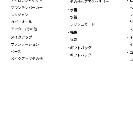
ナイロンジャケット
ビ
その他ヘアアクセサリー
マウンテンパーカー
ヘ
水着
スタジャン
フ
水着
カバーオール
リ
ラッシュガード
アウター/その他
ス
福袋
メイクアップ
イ
福袋
ファンデーション
イ
ギフトバッグ
ベース
コ
ギフトバッグ
メイクアップその他
コ