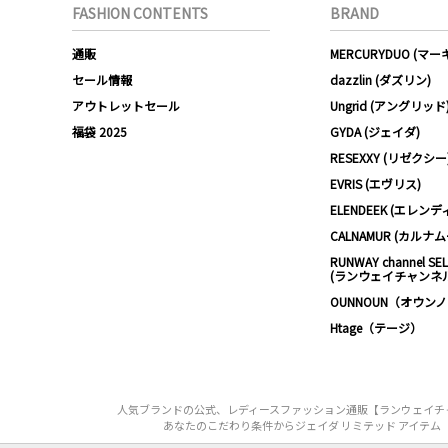
FASHION CONTENTS
BRAND
通販
MERCURYDUO (マ
セール情報
dazzlin (ダズリン)
アウトレットセール
Ungrid (アングリッド
福袋 2025
GYDA (ジェイダ)
RESEXXY (リゼクシー
EVRIS (エヴリス)
ELENDEEK (エレンデ
CALNAMUR (カルナ
RUNWAY channel SE
(ランウェイチャンネ
OUNNOUN（オウン
Htage（テージ）
人気ブランドの公式、レディースファッション通販【ランウェイチャンネ
あなたのこだわり条件からジェイダ リミテッド アイテム（GYD