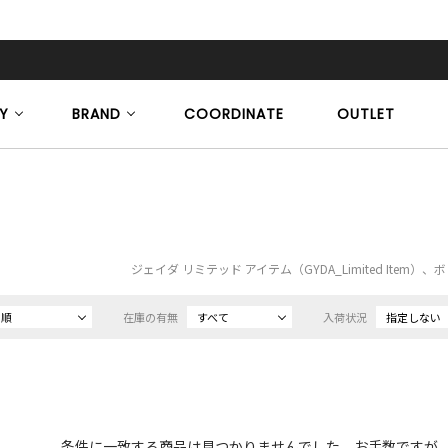
Y
BRAND
COORDINATE
OUTLET
ジェイダ リミテッド アイテム（GYDA_Limited Item
め順
在庫の有無
すべて
入荷状況
指定しない
条件に一致する商品は見つかりませんでした。お手数ですが