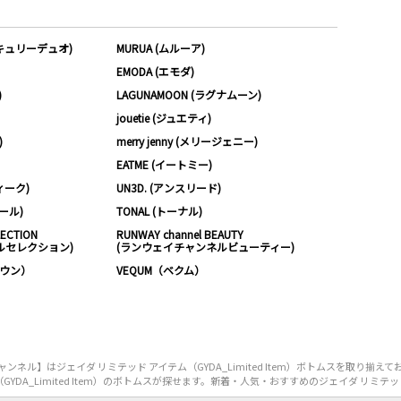
ーキュリーデュオ)
MURUA (ムルーア)
EMODA (エモダ)
)
LAGUNAMOON (ラグナムーン)
jouetie (ジュエティ)
)
merry jenny (メリージェニー)
EATME (イートミー)
ィーク)
UN3D. (アンスリード)
ムール)
TONAL (トーナル)
LECTION
RUNWAY channel BEAUTY
ルセレクション)
(ランウェイチャンネルビューティー)
ノウン）
VEQUM（ベクム）
ル】はジェイダ リミテッド アイテム（GYDA_Limited Item）ボトムスを取り揃
A_Limited Item）のボトムスが探せます。新着・人気・おすすめのジェイダ リミテッド ア