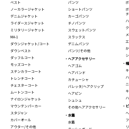
ベスト
パンツ
ボ
ノーカラージャケット
ショートパンツ
ボ
チ
デニムジャケット
カーゴパンツ
ハ
ライダースジャケット
チノパンツ
ク
ミリタリージャケット
スウェットパンツ
メ
MA-1
スラックス
エ
ダウンジャケット/コート
デニムパンツ
か
ダウンベスト
パンツ/その他
シ
ダッフルコート
ヘアアクセサリー
帽
モッズコート
ヘアゴム
キ
ステンカラーコート
ヘアバンド
ハ
トレンチコート
カチューシャ
ニ
チェスターコート
バレッタ/ヘアクリップ
キ
ムートンコート
ヘアピン
ハ
ナイロンジャケット
シュシュ
マウンテンパーカー
ビ
その他ヘアアクセサリー
スタジャン
ヘ
水着
カバーオール
フ
水着
アウター/その他
リ
ラッシュガード