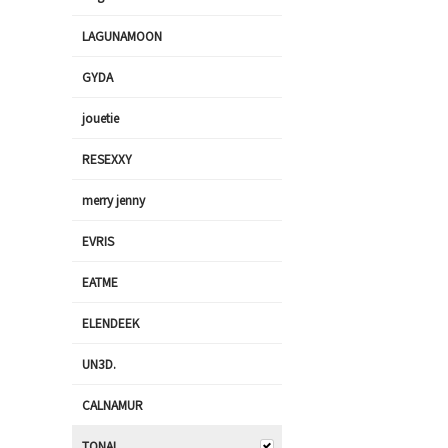
LAGUNAMOON
GYDA
jouetie
RESEXXY
merry jenny
EVRIS
EATME
ELENDEEK
UN3D.
CALNAMUR
TONAL