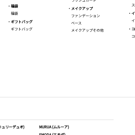
ス
福袋
メイクアップ
福袋
イ
ファンデーション
イ
ギフトバッグ
ベース
ギフトバッグ
コ
メイクアップその他
コ
ーキュリーデュオ)
MURUA (ムルーア)
EMODA (エモダ)