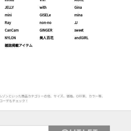
JELLY
with
Gina
mini
GISELe
mina
Ray
non-no
JJ
CanCam
GINGER
sweet
NYLON
美人百花
andGIRL
雑誌掲載アイテム
ルゾンといった商品カテゴリーの他、サイズ、価格、OFF率、カラー等、
ルコーデもチェック！