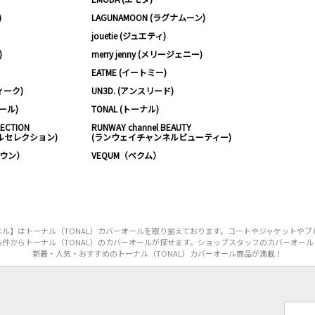
)
LAGUNAMOON (ラグナムーン)
jouetie (ジュエティ)
)
merry jenny (メリージェニー)
EATME (イートミー)
ィーク)
UN3D. (アンスリード)
ムール)
TONAL (トーナル)
LECTION
RUNWAY channel BEAUTY
ルセレクション)
(ランウェイチャンネルビューティー)
ノウン）
VEQUM（ベクム）
ル】はトーナル（TONAL）カバーオールを取り揃えております。コートやジャケットやブ
件からトーナル（TONAL）のカバーオールが探せます。ショップスタッフのカバーオー
新着・人気・おすすめのトーナル（TONAL）カバーオール商品が満載！