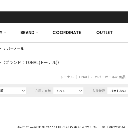
Y
BRAND
COORDINATE
OUTLET
カバーオール
ル
（ブランド：TONAL(トーナル)）
トーナル（TONAL）、カバーオールの商品
め順
在庫の有無
すべて
入荷状況
指定しない
条件に一致する商品は見つかりませんでした。お手数ですが