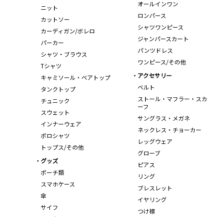
オールインワン
ニット
ロンパース
カットソー
シャツワンピース
カーディガン/ボレロ
ジャンパースカート
パーカー
パンツドレス
シャツ・ブラウス
ワンピース/その他
Tシャツ
アクセサリー
キャミソール・ベアトップ
ベルト
タンクトップ
ストール・マフラー・スカ
チュニック
ーフ
スウェット
サングラス・メガネ
インナーウェア
ネックレス・チョーカー
ポロシャツ
レッグウェア
トップス/その他
グローブ
グッズ
ピアス
ポーチ類
リング
スマホケース
ブレスレット
傘
イヤリング
サイフ
つけ襟