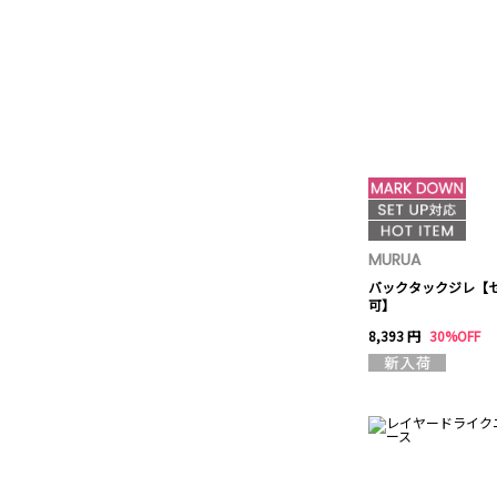
MURUA
バックタックジレ【
可】
8,393 円
30%OFF