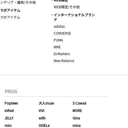
ンテリア・雑貨/その他
WEB限定/その他
ラボアイテム
インターナショナルブラン
ラボアイテム
ド
adidas
CONVERSE
PUMA
NIKE
Dr.Martens
New Balance
PRESS
Popteen
大人muse
S Cawaii
InRed
ViVi
MORE
JELLY
with
Gina
mini
GISELe
mina