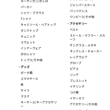
カーディガン/ボレロ
ジャンパースカート
パーカー
パンツドレス
シャツ・ブラウス
ワンピース/その他
Tシャツ
アクセサリー
キャミソール・ベアトップ
ベルト
タンクトップ
ストール・マフラー・スカ
チュニック
ーフ
スウェット
サングラス・メガネ
インナーウェア
ネックレス・チョーカー
ポロシャツ
レッグウェア
トップス/その他
グローブ
グッズ
ピアス
ポーチ類
リング
スマホケース
ブレスレット
傘
イヤリング
サイフ
つけ襟
マスク
イヤーカフ
キーケース/キーアクセサリ
アクセサリー/その他
ー