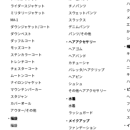
ハ
ライダースジャケット
チノパンツ
ク
ミリタリージャケット
スウェットパンツ
メ
MA-1
スラックス
エ
ダウンジャケット/コート
デニムパンツ
か
ダウンベスト
パンツ/その他
シ
ダッフルコート
ヘアアクセサリー
帽
モッズコート
ヘアゴム
キ
ステンカラーコート
ヘアバンド
ハ
トレンチコート
カチューシャ
ニ
チェスターコート
バレッタ/ヘアクリップ
キ
ムートンコート
ヘアピン
ハ
ナイロンジャケット
シュシュ
マウンテンパーカー
ビ
その他ヘアアクセサリー
スタジャン
ヘ
水着
カバーオール
フ
水着
アウター/その他
リ
ラッシュガード
ス
福袋
メイクアップ
福袋
イ
ファンデーション