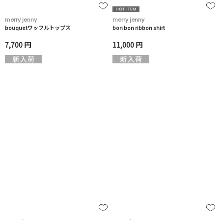
merry jenny
merry jenny
bouquetワッフルトップス
bon bon ribbon shirt
7,700 円
11,000 円