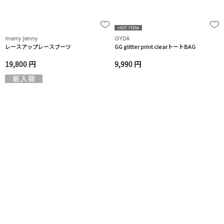
merry jenny
GYDA
レースアップレースブーツ
GG glitter print clearトートBAG
19,800 円
9,990 円