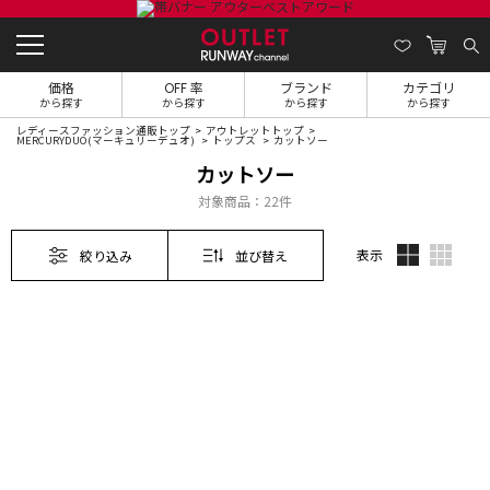
価格
OFF 率
ブランド
カテゴリ
から探す
から探す
から探す
から探す
レディースファッション通販トップ
アウトレットトップ
MERCURYDUO(マーキュリーデュオ)
トップス
カットソー
カットソー
対象商品：
22件
表示
絞り込み
並び替え