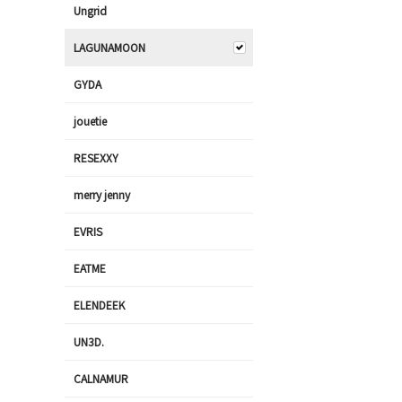
Ungrid
LAGUNAMOON
GYDA
jouetie
RESEXXY
merry jenny
EVRIS
EATME
ELENDEEK
UN3D.
CALNAMUR