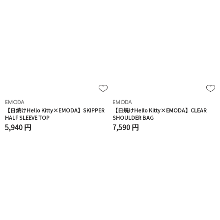
EMODA
EMODA
【日焼けHello Kitty×EMODA】SKIPPER
【日焼けHello Kitty×EMODA】CLEAR
HALF SLEEVE TOP
SHOULDER BAG
5,940 円
7,590 円