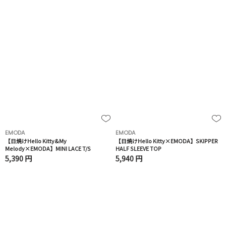
EMODA
EMODA
【日焼けHello Kitty&My
【日焼けHello Kitty×EMODA】SKIPPER
Melody×EMODA】MINI LACE T/S
HALF SLEEVE TOP
5,390 円
5,940 円