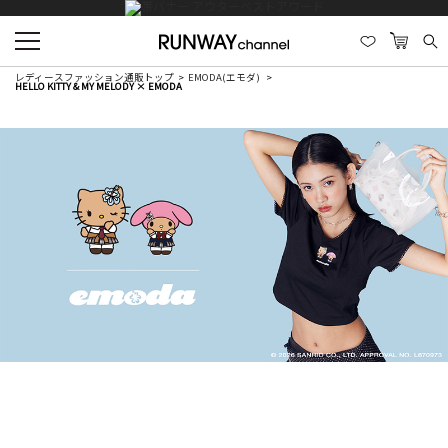
レディースファッション通販トップ
EMODA(エモダ)
HELLO KITTY & MY MELODY × EMODA