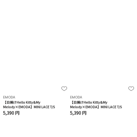
EMODA
EMODA
【日焼けHello Kitty&My
【日焼けHello Kitty&My
Melody×EMODA】MINI LACE T/S
Melody×EMODA】MINI LACE T/S
5,390 円
5,390 円