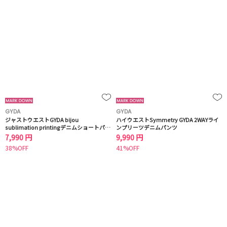
GYDA
GYDA
ジャストウエストGYDA bijou
ハイウエストSymmetry GYDA 2WAYライ
sublimation printingデニムショートパン
ンプリーツデニムパンツ
ツ
7,990 円
9,990 円
38%OFF
41%OFF