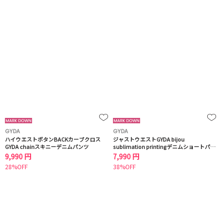
GYDA
GYDA
ハイウエストボタンBACKカーブクロス
ジャストウエストGYDA bijou
GYDA chainスキニーデニムパンツ
sublimation printingデニムショートパン
ツ
9,990 円
7,990 円
28%OFF
38%OFF