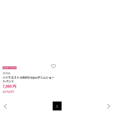
GYDA
ハイウエストJUBEYO bijouデニムショー
トパンツ
7,990 円
42%OFF
1