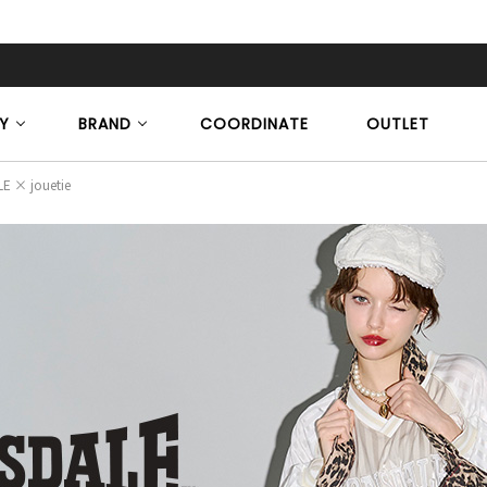
Y
BRAND
COORDINATE
OUTLET
E × jouetie