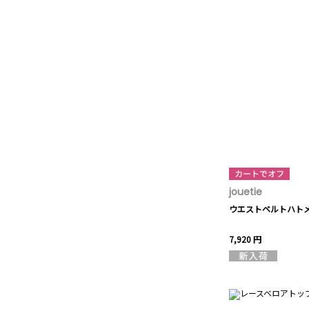
jouetie
ウエストベルトハト
7,920 円