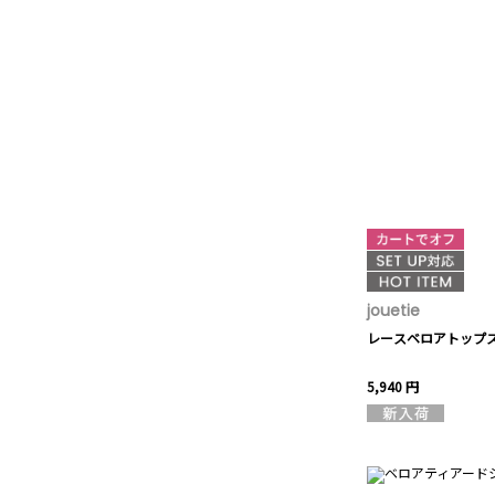
jouetie
レースベロアトップ
5,940 円