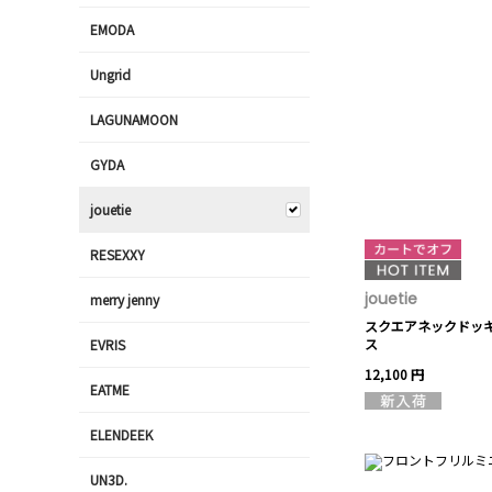
EMODA
Ungrid
LAGUNAMOON
GYDA
jouetie
RESEXXY
jouetie
merry jenny
スクエアネックドッ
ス
EVRIS
12,100 円
EATME
ELENDEEK
UN3D.