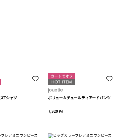
jouetie
ズTシャツ
ボリュームチュールティアードパンツ
7,920 円