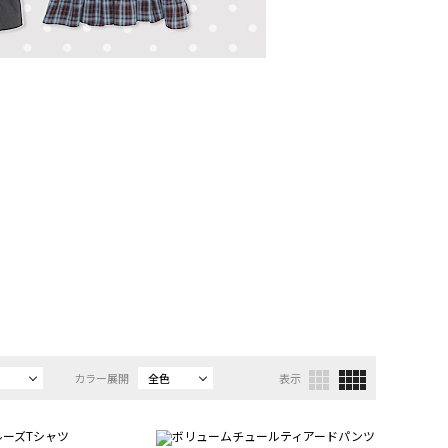
カラー展開
全色
表示