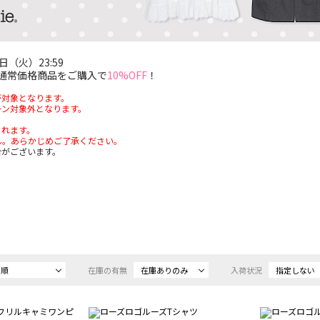
日（火）23:59
含む通常価格商品をご購入で
10%OFF
！
が対象となります。
ーン対象外となります。
されます。
ん。あらかじめご了承ください。
合がございます。
め順
在庫の有無
在庫ありのみ
入荷状況
指定しない