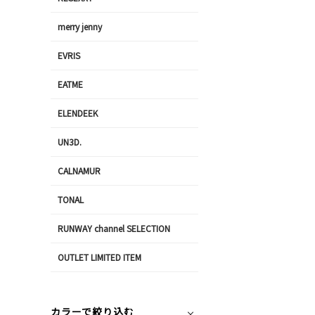
merry jenny
EVRIS
EATME
ELENDEEK
UN3D.
CALNAMUR
TONAL
RUNWAY channel SELECTION
OUTLET LIMITED ITEM
カラーで絞り込む