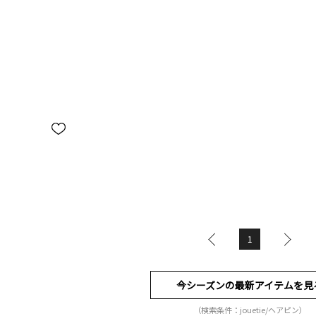
1
今シーズンの最新アイテムを見
（検索条件：jouetie/ヘアピン）