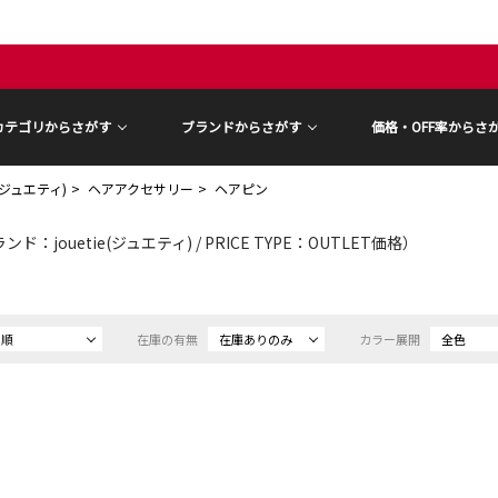
カテゴリからさがす
ブランドからさがす
価格・OFF率からさ
ie(ジュエティ)
ヘアアクセサリー
ヘアピン
ンド：jouetie(ジュエティ) / PRICE TYPE：OUTLET価格）
め順
在庫の有無
在庫ありのみ
カラー展開
全色