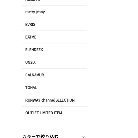
merry jenny
EVRIS
EATME
ELENDEEK
UN3D.
CALNAMUR
TONAL
RUNWAY channel SELECTION
OUTLET LIMITED ITEM
カラーで絞り込む