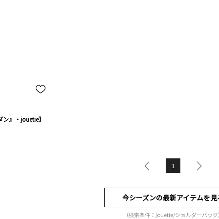
』・jouetie】
1
今シーズンの最新アイテムを見
（検索条件：jouetie/ショルダーバッグ