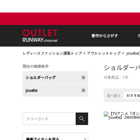
新作からさがす
レディースファッション通販トップ
アウトレットトップ
jouet
ショルダー
現在の検索条件
対象商品：
1
件
ショルダーバッグ
jouetie
並べ替え
おすす
最新アイテムを見る