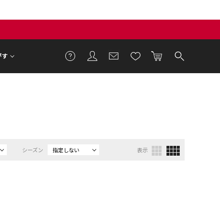
がす
）
シーズン
指定しない
表示